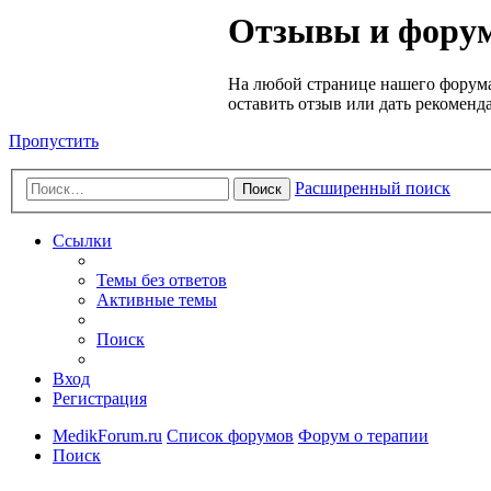
Медик
Отзывы и форум
Форум
На любой странице нашего форума
оставить отзыв или дать рекоменд
Пропустить
Расширенный поиск
Поиск
Ссылки
Темы без ответов
Активные темы
Поиск
Вход
Регистрация
MedikForum.ru
Список форумов
Форум о терапии
Поиск