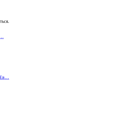
ться.
о…
 Ев…