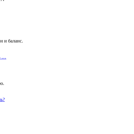
н и баланс.
ь …
ю.
чь?