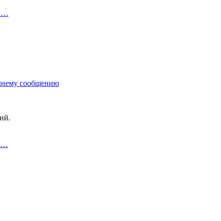
еч…
днему сообщению
ий.
 в…