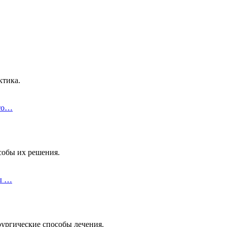
ктика.
это…
собы их решения.
ты …
ургические способы лечения.