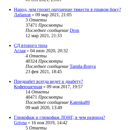
Народ, чем грозит ощущение тяжести в правом боку?
Лабанов
»
09 мар 2021, 21:05
3
Ответы
37471
Просмотры
Последнее сообщение
Dron
12 мар 2021, 21:33
СД второго типа
Аглая
»
04 июн 2020, 20:32
4
Ответы
40324
Просмотры
Последнее сообщение
Tamila-Bonya
23 фев 2021, 18:45
Предиабет всегда ведет к диабету?
Кофеюшечная
»
09 ноя 2017, 19:57
14
Ответы
40471
Просмотры
Последнее сообщение
Katenka89
09 май 2020, 13:49
Глюкофаж и глюкофаж ЛОНГ, в чем разница?
Grivna
»
16 ноя 2019, 14:42
5
Ответы