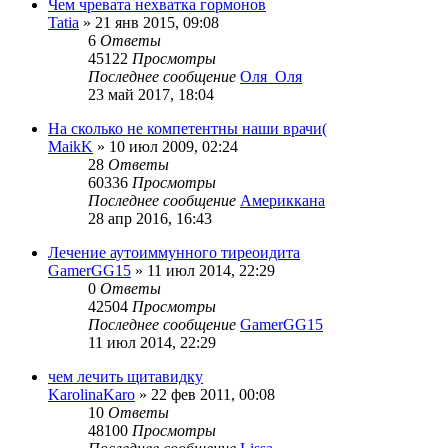
Чем чревата нехватка гормонов
Tatia
»
21 янв 2015, 09:08
6
Ответы
45122
Просмотры
Последнее сообщение
Оля_Оля
23 май 2017, 18:04
На сколько не компетентны наши врачи(
MaikK
»
10 июл 2009, 02:24
28
Ответы
60336
Просмотры
Последнее сообщение
Америккана
28 апр 2016, 16:43
Лечение аутоиммунного тиреоидита
GamerGG15
»
11 июл 2014, 22:29
0
Ответы
42504
Просмотры
Последнее сообщение
GamerGG15
11 июл 2014, 22:29
чем лечить щитавидку
KarolinaKaro
»
22 фев 2011, 00:08
10
Ответы
48100
Просмотры