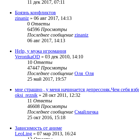
11 дек 2017, 07:11
Боязнь конфликтов
zinaniz
»
06 авг 2017, 14:13
0
Ответы
64596
Просмотры
Последнее сообщение
zinaniz
06 авг 2017, 14:13
Help, у мужа игромания
VeronikaOD
»
03 дек 2010, 14:10
10
Ответы
47447
Просмотры
Последнее сообщение
Оля_Оля
25 май 2017, 19:57
мне страшно , у меня начинается депрессняк.Чем себя взб
oksi_reznik
»
28 окт 2011, 12:32
11
Ответы
46608
Просмотры
Последнее сообщение
Смайличка
25 окт 2016, 15:18
Зависимость от аниме
LeoLing
»
07 мар 2013, 16:24