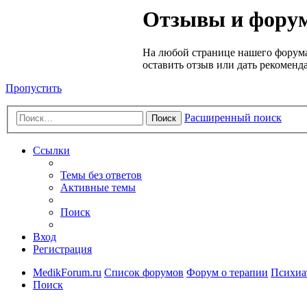
Медик
Отзывы и форум
Форум
На любой странице нашего форума
оставить отзыв или дать рекоменд
Пропустить
Расширенный поиск
Поиск
Ссылки
Темы без ответов
Активные темы
Поиск
Вход
Регистрация
MedikForum.ru
Список форумов
Форум о терапии
Психиа
Поиск