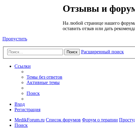
Медик
Отзывы и форум
Форум
На любой странице нашего форума
оставить отзыв или дать рекоменд
Пропустить
Расширенный поиск
Поиск
Ссылки
Темы без ответов
Активные темы
Поиск
Вход
Регистрация
MedikForum.ru
Список форумов
Форум о терапии
Просту
Поиск