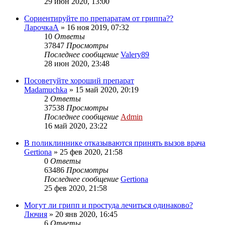
29 июн 2020, 13:00
Сориентируйте по препаратам от гриппа??
ЛарочкаА
»
16 ноя 2019, 07:32
10
Ответы
37847
Просмотры
Последнее сообщение
Valery89
28 июн 2020, 23:48
Посоветуйте хороший препарат
Madamuchka
»
15 май 2020, 20:19
2
Ответы
37538
Просмотры
Последнее сообщение
Admin
16 май 2020, 23:22
В поликлиннике отказываются принять вызов врача
Gertiona
»
25 фев 2020, 21:58
0
Ответы
63486
Просмотры
Последнее сообщение
Gertiona
25 фев 2020, 21:58
Могут ли грипп и простуда лечиться одинаково?
Лючия
»
20 янв 2020, 16:45
6
Ответы