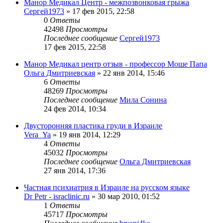
Манор Медикал Центр - межпозвонковая грыжа
Сергей1973
»
17 фев 2015, 22:58
0
Ответы
42498
Просмотры
Последнее сообщение
Сергей1973
17 фев 2015, 22:58
Манор Медикал центр отзыв - профессор Моше Папа
Ольга Дмитриевская
»
22 янв 2014, 15:46
6
Ответы
48269
Просмотры
Последнее сообщение
Мила Сонина
24 фев 2014, 10:34
Двусторонняя пластика груди в Израиле
Vera_Ya
»
19 янв 2014, 12:29
4
Ответы
45032
Просмотры
Последнее сообщение
Ольга Дмитриевская
27 янв 2014, 17:36
Частная психиатрия в Израиле на русском языке
Dr Petr - israclinic.ru
»
30 мар 2010, 01:52
1
Ответы
45717
Просмотры