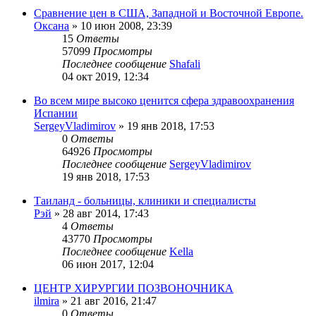
Сравнение цен в США, Западной и Восточной Европе.
Оксана
»
10 июн 2008, 23:39
15
Ответы
57099
Просмотры
Последнее сообщение
Shafali
04 окт 2019, 12:34
Во всем мире высоко ценится сфера здравоохранения
Испании
SergeyVladimirov
»
19 янв 2018, 17:53
0
Ответы
64926
Просмотры
Последнее сообщение
SergeyVladimirov
19 янв 2018, 17:53
Таиланд - больницы, клиники и специалисты
Рэй
»
28 авг 2014, 17:43
4
Ответы
43770
Просмотры
Последнее сообщение
Kella
06 июн 2017, 12:04
ЦЕНТР ХИРУРГИИ ПОЗВОНОЧНИКА
ilmira
»
21 авг 2016, 21:47
0
Ответы