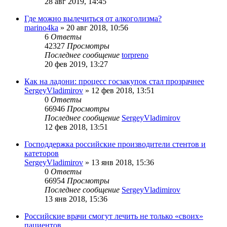
28 авг 2019, 14:45
Где можно вылечиться от алкоголизма?
marino4ka
»
20 авг 2018, 10:56
6
Ответы
42327
Просмотры
Последнее сообщение
torpreno
20 фев 2019, 13:27
Как на ладони: процесс госзакупок стал прозрачнее
SergeyVladimirov
»
12 фев 2018, 13:51
0
Ответы
66946
Просмотры
Последнее сообщение
SergeyVladimirov
12 фев 2018, 13:51
Господдержка российские производители стентов и
катеторов
SergeyVladimirov
»
13 янв 2018, 15:36
0
Ответы
66954
Просмотры
Последнее сообщение
SergeyVladimirov
13 янв 2018, 15:36
Российские врачи смогут лечить не только «своих»
пациентов.