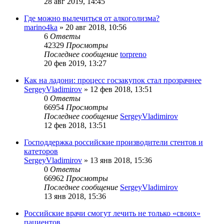
28 авг 2019, 14:45
Где можно вылечиться от алкоголизма?
marino4ka
»
20 авг 2018, 10:56
6
Ответы
42329
Просмотры
Последнее сообщение
torpreno
20 фев 2019, 13:27
Как на ладони: процесс госзакупок стал прозрачнее
SergeyVladimirov
»
12 фев 2018, 13:51
0
Ответы
66954
Просмотры
Последнее сообщение
SergeyVladimirov
12 фев 2018, 13:51
Господдержка российские производители стентов и
катеторов
SergeyVladimirov
»
13 янв 2018, 15:36
0
Ответы
66962
Просмотры
Последнее сообщение
SergeyVladimirov
13 янв 2018, 15:36
Российские врачи смогут лечить не только «своих»
пациентов.