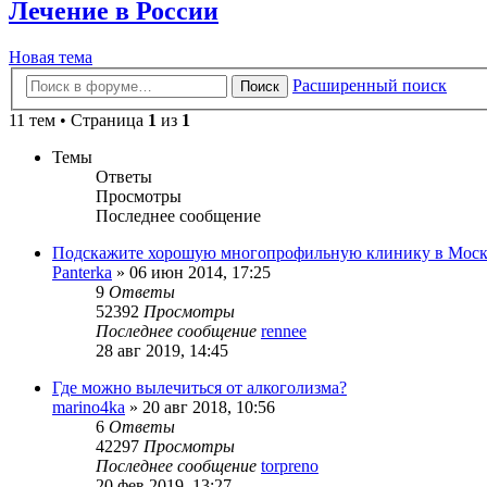
Лечение в России
Новая тема
Расширенный поиск
Поиск
11 тем • Страница
1
из
1
Темы
Ответы
Просмотры
Последнее сообщение
Подскажите хорошую многопрофильную клинику в Моск
Panterka
»
06 июн 2014, 17:25
9
Ответы
52392
Просмотры
Последнее сообщение
rennee
28 авг 2019, 14:45
Где можно вылечиться от алкоголизма?
marino4ka
»
20 авг 2018, 10:56
6
Ответы
42297
Просмотры
Последнее сообщение
torpreno
20 фев 2019, 13:27