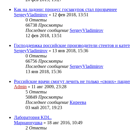
Как на ладони: процесс госзакупок стал прозрачнее
SergeyVladimirov
»
12 фев 2018, 13:51
0
Ответы
66738
Просмотры
Последнее сообщение
SergeyVladimirov
12 фев 2018, 13:51
Господдержка российские производители стентов и катет
SergeyVladimirov
»
13 янв 2018, 15:36
0
Ответы
66756
Просмотры
Последнее сообщение
SergeyVladimirov
13 янв 2018, 15:36
Российские врачи смогут лечить не только «своих» пацие
Admin
»
11 авг 2009, 23:28
5
Ответы
50849
Просмотры
Последнее сообщение
Киреева
03 май 2017, 19:23
Лаборатория KDL.
Марианнушка
»
18 авг 2016, 10:49
2
Ответы