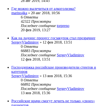
28 авг 2019, 14:45
Где можно вылечиться от алкоголизма?
marino4ka
»
20 авг 2018, 10:56
6
Ответы
42322
Просмотры
Последнее сообщение
torpreno
20 фев 2019, 13:27
Как на ладони: процесс госзакупок стал прозрачнее
SergeyVladimirov
»
12 фев 2018, 13:51
0
Ответы
66883
Просмотры
Последнее сообщение
SergeyVladimirov
12 фев 2018, 13:51
Господдержка российские производители стентов и
катеторов
SergeyVladimirov
»
13 янв 2018, 15:36
0
Ответы
66892
Просмотры
Последнее сообщение
SergeyVladimirov
13 янв 2018, 15:36
Российские врачи смогут лечить не только «своих»
пациентов.