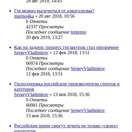
28 авг 2019, 14:45
Где можно вылечиться от алкоголизма?
marino4ka
»
20 авг 2018, 10:56
6
Ответы
42337
Просмотры
Последнее сообщение
torpreno
20 фев 2019, 13:27
Как на ладони: процесс госзакупок стал прозрачнее
SergeyVladimirov
»
12 фев 2018, 13:51
0
Ответы
66974
Просмотры
Последнее сообщение
SergeyVladimirov
12 фев 2018, 13:51
Господдержка российские производители стентов и
катеторов
SergeyVladimirov
»
13 янв 2018, 15:36
0
Ответы
66981
Просмотры
Последнее сообщение
SergeyVladimirov
13 янв 2018, 15:36
Российские врачи смогут лечить не только «своих»
пациентов.