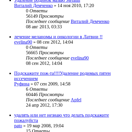
Удаление родинок мазью Stefalin
Виталий Демченко
»
14 ноя 2010, 17:20
0
Ответы
56149
Просмотры
Последнее сообщение
Виталий Демченко
08 авг 2013, 03:33
лечение меланомы и онкологии в Латвии !!
evelina90
»
08 сен 2012, 14:04
0
Ответы
56665
Просмотры
Последнее сообщение
evelina90
08 сен 2012, 14:04
Подскажите пож-та!!!!Удаление родимых пятен
иссечением
Руфина
»
07 сен 2009, 14:58
6
Ответы
60446
Просмотры
Последнее сообщение
Apfel
24 апр 2012, 17:30
удалять или нет незнаю что делать подскажите
пожалуйста
pato
»
19 мар 2008, 19:04
15
Ответы