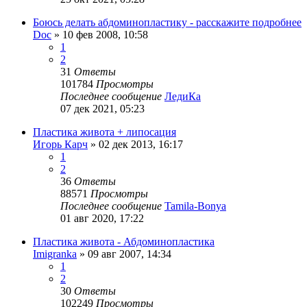
Боюсь делать абдоминопластику - расскажите подробнее
Doc
»
10 фев 2008, 10:58
1
2
31
Ответы
101784
Просмотры
Последнее сообщение
ЛедиКа
07 дек 2021, 05:23
Пластика живота + липосация
Игорь Карч
»
02 дек 2013, 16:17
1
2
36
Ответы
88571
Просмотры
Последнее сообщение
Tamila-Bonya
01 авг 2020, 17:22
Пластика живота - Абдоминопластика
Imigranka
»
09 авг 2007, 14:34
1
2
30
Ответы
102249
Просмотры