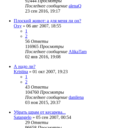
92444
Просмотры
Последнее сообщение
alenaQ
23 сен 2016, 19:17
Плоский живот: а для меня ли он?
Oxy
»
06 авг 2007, 18:55
1
2
56
Ответы
116965
Просмотры
Последнее сообщение
AlikaTam
02 янв 2016, 19:08
А надо ли?
Kristina
»
01 окт 2007, 19:23
1
2
43
Ответы
104760
Просмотры
Последнее сообщение
danilena
03 ноя 2015, 20:37
Убрать шрам от кесарева...
Satangelo
»
05 сен 2007, 00:54
29
Ответы
96658
Просмотры