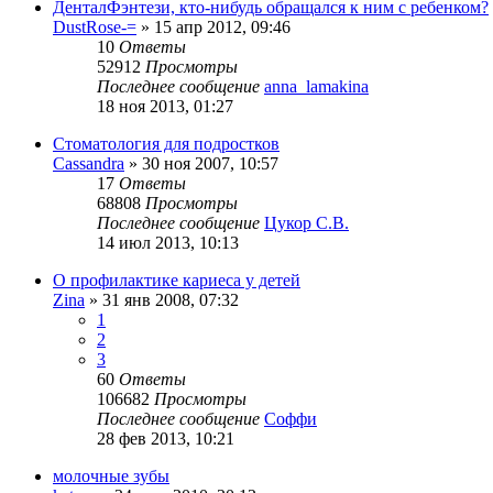
ДенталФэнтези, кто-нибудь обращался к ним с ребенком?
DustRose-=
»
15 апр 2012, 09:46
10
Ответы
52912
Просмотры
Последнее сообщение
anna_lamakina
18 ноя 2013, 01:27
Стоматология для подростков
Cassandra
»
30 ноя 2007, 10:57
17
Ответы
68808
Просмотры
Последнее сообщение
Цукор С.В.
14 июл 2013, 10:13
О профилактике кариеса у детей
Zina
»
31 янв 2008, 07:32
1
2
3
60
Ответы
106682
Просмотры
Последнее сообщение
Соффи
28 фев 2013, 10:21
молочные зубы