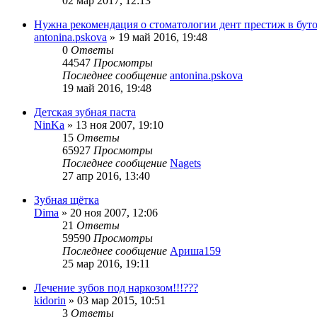
02 мар 2017, 12:13
Нужна рекомендация о стоматологии дент престиж в бут
antonina.pskova
»
19 май 2016, 19:48
0
Ответы
44547
Просмотры
Последнее сообщение
antonina.pskova
19 май 2016, 19:48
Детская зубная паста
NinKa
»
13 ноя 2007, 19:10
15
Ответы
65927
Просмотры
Последнее сообщение
Nagets
27 апр 2016, 13:40
Зубная щётка
Dima
»
20 ноя 2007, 12:06
21
Ответы
59590
Просмотры
Последнее сообщение
Ариша159
25 мар 2016, 19:11
Лечение зубов под наркозом!!!???
kidorin
»
03 мар 2015, 10:51
3
Ответы