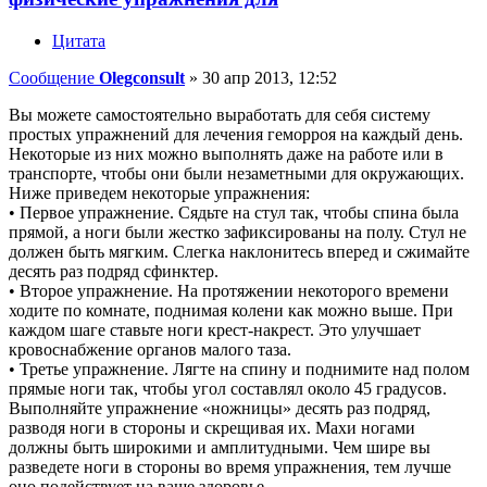
Цитата
Сообщение
Olegconsult
»
30 апр 2013, 12:52
Вы можете самостоятельно выработать для себя систему
простых упражнений для лечения геморроя на каждый день.
Некоторые из них можно выполнять даже на работе или в
транспорте, чтобы они были незаметными для окружающих.
Ниже приведем некоторые упражнения:
• Первое упражнение. Сядьте на стул так, чтобы спина была
прямой, а ноги были жестко зафиксированы на полу. Стул не
должен быть мягким. Слегка наклонитесь вперед и сжимайте
десять раз подряд сфинктер.
• Второе упражнение. На протяжении некоторого времени
ходите по комнате, поднимая колени как можно выше. При
каждом шаге ставьте ноги крест-накрест. Это улучшает
кровоснабжение органов малого таза.
• Третье упражнение. Лягте на спину и поднимите над полом
прямые ноги так, чтобы угол составлял около 45 градусов.
Выполняйте упражнение «ножницы» десять раз подряд,
разводя ноги в стороны и скрещивая их. Махи ногами
должны быть широкими и амплитудными. Чем шире вы
разведете ноги в стороны во время упражнения, тем лучше
оно подействует на ваше здоровье.