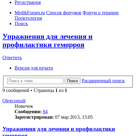
Регистрация
MedikForum.ru
Список форумов
Форум о терапии
Проктология
Поиск
Упражнения для лечения и
профилактики геморроя
Ответить
Версия для печати
Расширенный поиск
Поиск
9 сообщений • Страница
1
из
1
Olegconsult
Новичок
Сообщения:
84
Зарегистрирован:
07 мар 2013, 15:05
Упражнения для лечения и профилактики
геморроя