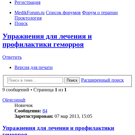
Регистрация
MedikForum.ru
Список форумов
Форум о терапии
Проктология
Поиск
Упражнения для лечения и
профилактики геморроя
Ответить
Версия для печати
Расширенный поиск
Поиск
9 сообщений • Страница
1
из
1
Olegconsult
Новичок
Сообщения:
84
Зарегистрирован:
07 мар 2013, 15:05
Упражнения для лечения и профилактики
геморроя