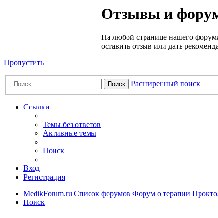
Медик
Отзывы и форум
Форум
На любой странице нашего форума
оставить отзыв или дать рекоменд
Пропустить
Расширенный поиск
Поиск
Ссылки
Темы без ответов
Активные темы
Поиск
Вход
Регистрация
MedikForum.ru
Список форумов
Форум о терапии
Прокто
Поиск