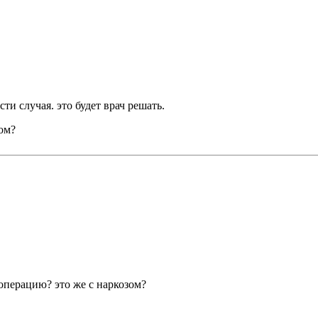
ти случая. это будет врач решать.
ом?
операцию? это же с наркозом?