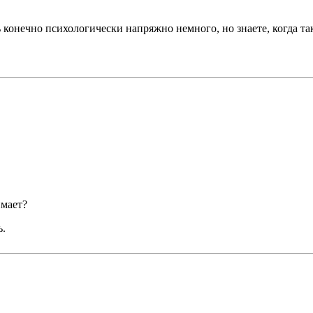
онечно психологически напряжно немного, но знаете, когда таки
имает?
ь.