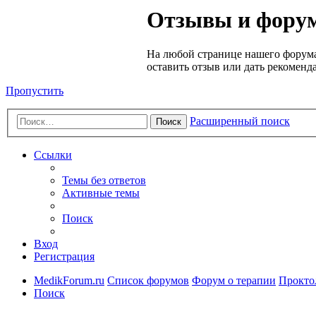
Медик
Отзывы и форум
Форум
На любой странице нашего форума
оставить отзыв или дать рекоменд
Пропустить
Расширенный поиск
Поиск
Ссылки
Темы без ответов
Активные темы
Поиск
Вход
Регистрация
MedikForum.ru
Список форумов
Форум о терапии
Прокто
Поиск