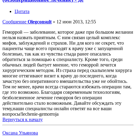
Цитата
Сообщение
Olegconsult
»
12 июн 2013, 12:55
Геморрой — заболевание, которое даже при большом желании
нельзя назвать приятным. С ним связан целый комплекс
мифов, заблуждений и страхов. Ни для кого не секрет, что
пациенты чаще всего приходят к врачу уже с запущенной
болезнью, так как из чувства стыда ранее опасались
обратиться за помощью к специалисту. Кроме того, среди
обычных людей бытует мнение, что геморрой лечится
хирургическим методом. Из страха перед скальпелем хирурга
многие оттягивают визит к врачу до последнего, когда
зачастую без оперативного вмешательства уже не обойтись.
Тем не менее, врачи всегда стараются избежать операции там,
где это возможно. Благодаря современным технологиям,
безболезненное лечение геморроя без операции
действительно стало возможным. Давайте обсуждать эту
тему,наши специалисты онлайн ответят на все ваши
вопросы!lechenie-gemorroja
Вернуться к началу
Оксана Ульянова