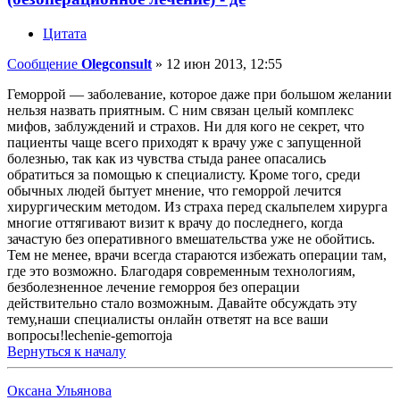
Цитата
Сообщение
Olegconsult
»
12 июн 2013, 12:55
Геморрой — заболевание, которое даже при большом желании
нельзя назвать приятным. С ним связан целый комплекс
мифов, заблуждений и страхов. Ни для кого не секрет, что
пациенты чаще всего приходят к врачу уже с запущенной
болезнью, так как из чувства стыда ранее опасались
обратиться за помощью к специалисту. Кроме того, среди
обычных людей бытует мнение, что геморрой лечится
хирургическим методом. Из страха перед скальпелем хирурга
многие оттягивают визит к врачу до последнего, когда
зачастую без оперативного вмешательства уже не обойтись.
Тем не менее, врачи всегда стараются избежать операции там,
где это возможно. Благодаря современным технологиям,
безболезненное лечение геморроя без операции
действительно стало возможным. Давайте обсуждать эту
тему,наши специалисты онлайн ответят на все ваши
вопросы!lechenie-gemorroja
Вернуться к началу
Оксана Ульянова