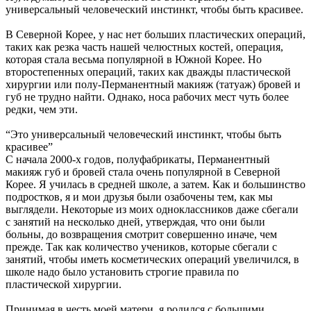
универсальный человеческий инстинкт, чтобы быть красивее.
В Северной Корее, у нас нет больших пластических операций,
таких как резка часть нашей челюстных костей, операция,
которая стала весьма популярной в Южной Корее. Но
второстепенных операций, таких как дважды пластической
хирургии или полу-Перманентный макияж (татуаж) бровей и
губ не трудно найти. Однако, носа рабочих мест чуть более
редки, чем эти.
“Это универсальный человеческий инстинкт, чтобы быть
красивее”
С начала 2000-х годов, полуфабрикаты, Перманентный
макияж губ и бровей стала очень популярной в Северной
Корее. Я училась в средней школе, а затем. Как и большинство
подростков, я и мои друзья были озабочены тем, как мы
выглядели. Некоторые из моих одноклассников даже сбегали
с занятий на несколько дней, утверждая, что они были
больны, до возвращения смотрит совершенно иначе, чем
прежде. Так как количество учеников, которые сбегали с
занятий, чтобы иметь косметических операций увеличился, в
школе надо было установить строгие правила по
пластической хирургии.
Принимая в честь моей матери, я родился с большими