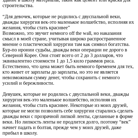
строительства.
“Для девочек, которые не родились с двуспальной веки,
дважды хирургия век-это маленькое волшебство, исполняя их
желания, чтобы стать красивее”
Возможно, это звучит немного off the wall, но наказания
смысл в моей стране, учитывая широко распространенное
мнение о пластической хирургии там как символ богатства.
Бур-по иронии судьбы, дважды веки операции не дорого в
Северной Корее. Они стоят всего от 2 до 3 долларов, что
эквивалентно стоимости 1 до 1,5 кило граммов риса.
Естественно, что цена может быть немного бременем для тех,
кто живет от зарплаты до зарплаты, но это не является
невозможным сумму денег, чтобы сохранить с немного
усилий и бережливости.
Девушек, которые не родились с двуспальной веки, дважды
хирургия век-это маленькое волшебство, исполняя их
желания, чтобы стать красивее. Некоторые из моих друзей,
которые не могли позволить себе хирургии старались сделать
дважды веки с прозрачной липкой ленты, сделанные в форме
веки. Но липкость ленты не продлится долго, поэтому “век”
начнет падать и болтая, прежде чем у моих друзей, даже
прибыл в школу.