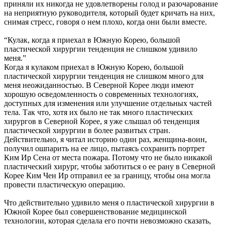
приняли их никогда не удовлетворены голод и разочарование
на неприятную руководителя, который будет кричать на них,
снимая стресс, говоря о нем плохо, когда они были вместе.
“Кулак, когда я приехал в Южную Корею, большой
пластической хирургии тенденция не слишком удивило
меня.”
Когда я кулаком приехал в Южную Корею, большой
пластической хирургии тенденция не слишком много для
меня неожиданностью. В Северной Корее люди имеют
хорошую осведомленность о современных технологиях,
доступных для изменения или улучшение отдельных частей
тела. Так что, хотя их было не так много пластических
хирургов в Северной Корее, я уже слышал об тенденция
пластической хирургии в более развитых стран.
Действительно, я читал историю один раз, женщина-воин,
получил ошпарить на ее лицо, пытаясь сохранить портрет
Ким Ир Сена от места пожара. Потому что не было никакой
пластический хирург, чтобы заботиться о ее рану в Северной
Корее Ким Чен Ир отправил ее за границу, чтобы она могла
провести пластическую операцию.
Что действительно удивило меня о пластической хирургии в
Южной Корее был совершенствование медицинской
технологии, которая сделала его почти невозможно сказать,