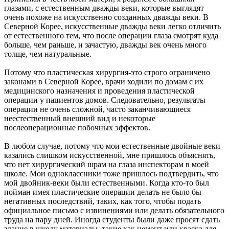
глазами, с естественным дважды веки, которые выглядят
очень похоже на искусственно созданных дважды веки. В
Северной Корее, искусственные дважды веки легко отличить
от естественного тем, что после операции глаза смотрят куда
больше, чем раньше, и зачастую, дважды век очень много
толще, чем натуральные.
Потому что пластическая хирургия-это строго ограничено
законами в Северной Корее, врачи ходили по домам с их
медицинского назначения и проведения пластической
операции у пациентов домов. Следовательно, результаты
операции не очень сложной, часто заканчивающиеся
неестественный внешний вид и некоторые
послеоперационные побочных эффектов.
В любом случае, потому что мои естественные двойные веки
казались слишком искусственной, мне пришлось объяснять,
что нет хирургический шрам на глаза инспекторам в моей
школе. Мои одноклассники тоже пришлось подтвердить, что
мой двойник-веки были естественными. Когда кто-то был
пойман имея пластические операции делать не было бы
негативных последствий, таких, как того, чтобы подать
официальное письмо с извинениями или делать обязательного
труда на пару дней. Иногда студенты были даже просят сдать
здание в школу материалы, такие как цемент или краска для