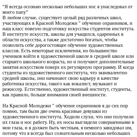
“Я всегда осознаю несколько небольших нос я унаследовал от
моего папу”
В любом случае, существует целый ряд различных школ,
участвующих в Красной Молодежи " обучение охранников, и
наш класс повезло подготовку искусства студентов института.
В институте искусств, школы для учащихся, одаренных в
области искусства, а также достаточно богатых, чтобы
позволить себе дорогостоящее обучение художественных
классов. Есть некоторые исключения, но большинство
учеников войти в художественной школе в средней школе или
старшего школьного возраста, но и получают дополнительные
занятия искусством поверх их регулярную программу. И когда
студенты из художественного института, что эквивалентно
средней школы, они начинают свою карьеру в качестве
работника искусства, такого как вокалист, музыкант и
режиссер. Естественно, художественный институт, студенты,
как правило, больше внимания своей внешности.
На Красной Молодежи " обучение охранников я до сих пор
помню, там были две очень красивые девушки из
художественного института. Ходили слухи, что они получили
их глаза и нос работу. Ну, их носы выглядели совершенными в
мои глаза, и я должен быть честным, я немного завидовал им,
потому что я всегда был сознательным несколько небольших