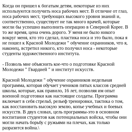
Когда он пришел к богатым детям, некоторые из них
используются получить носа рабочих мест. В отличие от глаз,
носа рабочих мест, требующих высокого уровня знаний и,
соответственно, существует не так много врачей, которые
могли бы успешно выполнить операцию в Северной Корее. В
то же время, цена очень дорого. У меня не было никого
вокруг меня, кто это сделал, пластика носа и это было, пока я
не пошел к Красной Молодежи " обучение охранников, что я,
наконец, встретил никого, кто получил носа - некоторые
студенты художественного института.
- Позволь мне объяснить кое-что о подготовке Красной
Молодежи " Гвардией " и институт искусств.
Красной Молодежи " обучение охранников недельная
программа, которая обучает учеников пятых классов средней
школы, которые, как правило, 16 лет, позволяя им опыт
военной подготовки как настоящие солдаты. Программа
включает в себя стрельб, рельеф тренировки, тактика о том,
как восстановить высокую землю, копье учебных и боевых
искусств. В двух словах, цель программы-это в основном
воспитания студентов как потенциальных войска, чтобы они
могли начать борьбу с ружьями на плечах, как только
разразится война.\