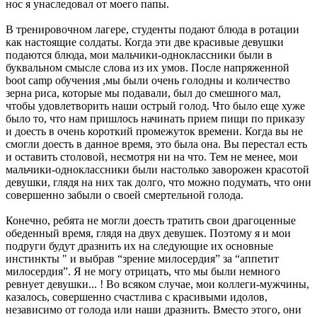
нос я унаследовал от моего папы.
В тренировочном лагере, студенты подают блюда в ротации
как настоящие солдаты. Когда эти две красивые девушки
подаются блюда, мои мальчики-одноклассники были в
буквальном смысле слова из их умов. После напряженной
boot camp обучения ,мы были очень голодны и количество
зерна риса, которые мы подавали, был до смешного мал,
чтобы удовлетворить наши острый голод. Что было еще хуже
было то, что нам пришлось начинать прием пищи по приказу
и доесть в очень короткий промежуток времени. Когда вы не
смогли доесть в данное время, это была она. Вы перестал есть
и оставить столовой, несмотря ни на что. Тем не менее, мои
мальчики-одноклассники были настолько заворожен красотой
девушки, глядя на них так долго, что можно подумать, что они
совершенно забыли о своей смертельной голода.
Конечно, ребята не могли доесть тратить свои драгоценные
обеденный время, глядя на двух девушек. Поэтому я и мои
подруги будут дразнить их на следующие их основные
инстинкты " и выбрав “зрение милосердия” за “аппетит
милосердия”. Я не могу отрицать, что мы были немного
ревнует девушки... ! Во всяком случае, мои коллеги-мужчины,
казалось, совершенно счастлива с красивыми идолов,
независимо от голода или наши дразнить. Вместо этого, они