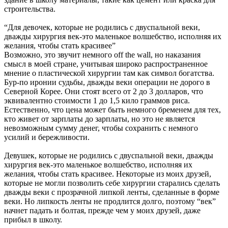
строительства.
“Для девочек, которые не родились с двуспальной веки,
дважды хирургия век-это маленькое волшебство, исполняя их
желания, чтобы стать красивее”
Возможно, это звучит немного off the wall, но наказания
смысл в моей стране, учитывая широко распространенное
мнение о пластической хирургии там как символ богатства.
Бур-по иронии судьбы, дважды веки операции не дорого в
Северной Корее. Они стоят всего от 2 до 3 долларов, что
эквивалентно стоимости 1 до 1,5 кило граммов риса.
Естественно, что цена может быть немного бременем для тех,
кто живет от зарплаты до зарплаты, но это не является
невозможным сумму денег, чтобы сохранить с немного
усилий и бережливости.
Девушек, которые не родились с двуспальной веки, дважды
хирургия век-это маленькое волшебство, исполняя их
желания, чтобы стать красивее. Некоторые из моих друзей,
которые не могли позволить себе хирургии старались сделать
дважды веки с прозрачной липкой ленты, сделанные в форме
веки. Но липкость ленты не продлится долго, поэтому “век”
начнет падать и болтая, прежде чем у моих друзей, даже
прибыл в школу.