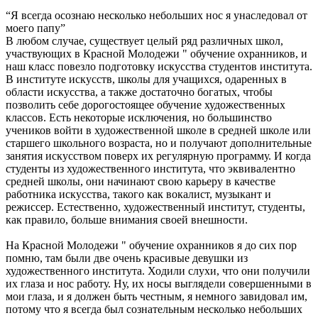
“Я всегда осознаю несколько небольших нос я унаследовал от
моего папу”
В любом случае, существует целый ряд различных школ,
участвующих в Красной Молодежи " обучение охранников, и
наш класс повезло подготовку искусства студентов института.
В институте искусств, школы для учащихся, одаренных в
области искусства, а также достаточно богатых, чтобы
позволить себе дорогостоящее обучение художественных
классов. Есть некоторые исключения, но большинство
учеников войти в художественной школе в средней школе или
старшего школьного возраста, но и получают дополнительные
занятия искусством поверх их регулярную программу. И когда
студенты из художественного института, что эквивалентно
средней школы, они начинают свою карьеру в качестве
работника искусства, такого как вокалист, музыкант и
режиссер. Естественно, художественный институт, студенты,
как правило, больше внимания своей внешности.
На Красной Молодежи " обучение охранников я до сих пор
помню, там были две очень красивые девушки из
художественного института. Ходили слухи, что они получили
их глаза и нос работу. Ну, их носы выглядели совершенными в
мои глаза, и я должен быть честным, я немного завидовал им,
потому что я всегда был сознательным несколько небольших