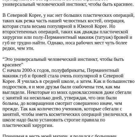
универсальный человеческий инстинкт, чтобы быть красивее.
В Северной Корее, у нас нет больших пластических операций,
таких как резка часть нашей челюстных костей, операция,
которая стала весьма популярной в Южной Корее. Но
второстепенных операций, таких как дважды пластической
хирургии или полу-Перманентный макияж (татуаж) бровей и
губ не трудно найти. Однако, носа рабочих мест чуть более
редки, чем эти.
“Это универсальный человеческий инстинкт, чтобы быть
красивее”
С начала 2000-х годов, полуфабрикаты, Перманентный
макияж губ и бровей стала очень популярной в Северной
Корее. Я училась в средней школе, а затем. Как и большинство
подростков, я и мои друзья были озабочены тем, как мы
выглядели. Некоторые из моих одноклассников даже сбегали
с занятий на несколько дней, утверждая, что они были
больны, до возвращения смотрит совершенно иначе, чем
прежде. Так как количество учеников, которые сбегали с
занятий, чтобы иметь косметических операций увеличился, в
школе надо было установить строгие правила по
пластической хирургии.
Принимая в честь моей матери, я родился с большими