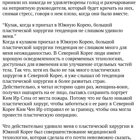
приняли их никогда не удовлетворены голод и разочарование
на неприятную руководителя, который будет кричать на них,
снимая стресс, говоря о нем плохо, когда они были вместе.
“Кулак, когда я приехал в Южную Корею, большой
пластической хирургии тенденция не слишком удивило
меня.”
Когда я кулаком приехал в Южную Корею, большой
пластической хирургии тенденция не слишком много для
меня неожиданностью. В Северной Корее люди имеют
хорошую осведомленность о современных технологиях,
доступных для изменения или улучшение отдельных частей
тела. Так что, хотя их было не так много пластических
хирургов в Северной Корее, я уже слышал об тенденция
пластической хирургии в более развитых стран.
Действительно, я читал историю один раз, женщина-воин,
получил ошпарить на ее лицо, пытаясь сохранить портрет
Ким Ир Сена от места пожара. Потому что не было никакой
пластический хирург, чтобы заботиться о ее рану в Северной
Корее Ким Чен Ир отправил ее за границу, чтобы она могла
провести пластическую операцию.
Что действительно удивило меня о пластической хирургии в
Южной Корее был совершенствование медицинской
технологии, которая сделала его почти невозможно сказать,