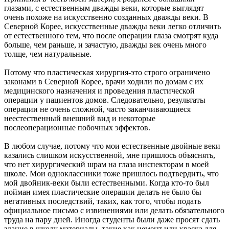
глазами, с естественным дважды веки, которые выглядят
очень похоже на искусственно созданных дважды веки. В
Северной Корее, искусственные дважды веки легко отличить
от естественного тем, что после операции глаза смотрят куда
больше, чем раньше, и зачастую, дважды век очень много
толще, чем натуральные.
Потому что пластическая хирургия-это строго ограничено
законами в Северной Корее, врачи ходили по домам с их
медицинского назначения и проведения пластической
операции у пациентов домов. Следовательно, результаты
операции не очень сложной, часто заканчивающиеся
неестественный внешний вид и некоторые
послеоперационные побочных эффектов.
В любом случае, потому что мои естественные двойные веки
казались слишком искусственной, мне пришлось объяснять,
что нет хирургический шрам на глаза инспекторам в моей
школе. Мои одноклассники тоже пришлось подтвердить, что
мой двойник-веки были естественными. Когда кто-то был
пойман имея пластические операции делать не было бы
негативных последствий, таких, как того, чтобы подать
официальное письмо с извинениями или делать обязательного
труда на пару дней. Иногда студенты были даже просят сдать
здание в школу материалы, такие как цемент или краска для