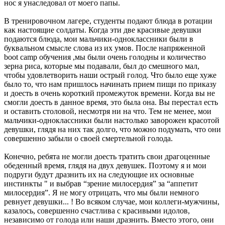
нос я унаследовал от моего папы.
В тренировочном лагере, студенты подают блюда в ротации
как настоящие солдаты. Когда эти две красивые девушки
подаются блюда, мои мальчики-одноклассники были в
буквальном смысле слова из их умов. После напряженной
boot camp обучения ,мы были очень голодны и количество
зерна риса, которые мы подавали, был до смешного мал,
чтобы удовлетворить наши острый голод. Что было еще хуже
было то, что нам пришлось начинать прием пищи по приказу
и доесть в очень короткий промежуток времени. Когда вы не
смогли доесть в данное время, это была она. Вы перестал есть
и оставить столовой, несмотря ни на что. Тем не менее, мои
мальчики-одноклассники были настолько заворожен красотой
девушки, глядя на них так долго, что можно подумать, что они
совершенно забыли о своей смертельной голода.
Конечно, ребята не могли доесть тратить свои драгоценные
обеденный время, глядя на двух девушек. Поэтому я и мои
подруги будут дразнить их на следующие их основные
инстинкты " и выбрав “зрение милосердия” за “аппетит
милосердия”. Я не могу отрицать, что мы были немного
ревнует девушки... ! Во всяком случае, мои коллеги-мужчины,
казалось, совершенно счастлива с красивыми идолов,
независимо от голода или наши дразнить. Вместо этого, они