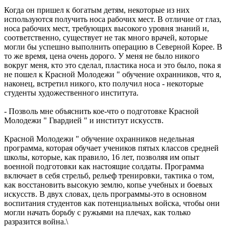
Когда он пришел к богатым детям, некоторые из них
используются получить носа рабочих мест. В отличие от глаз,
носа рабочих мест, требующих высокого уровня знаний и,
соответственно, существует не так много врачей, которые
могли бы успешно выполнить операцию в Северной Корее. В
то же время, цена очень дорого. У меня не было никого
вокруг меня, кто это сделал, пластика носа и это было, пока я
не пошел к Красной Молодежи " обучение охранников, что я,
наконец, встретил никого, кто получил носа - некоторые
студенты художественного института.
- Позволь мне объяснить кое-что о подготовке Красной
Молодежи " Гвардией " и институт искусств.
Красной Молодежи " обучение охранников недельная
программа, которая обучает учеников пятых классов средней
школы, которые, как правило, 16 лет, позволяя им опыт
военной подготовки как настоящие солдаты. Программа
включает в себя стрельб, рельеф тренировки, тактика о том,
как восстановить высокую землю, копье учебных и боевых
искусств. В двух словах, цель программы-это в основном
воспитания студентов как потенциальных войска, чтобы они
могли начать борьбу с ружьями на плечах, как только
разразится война.\