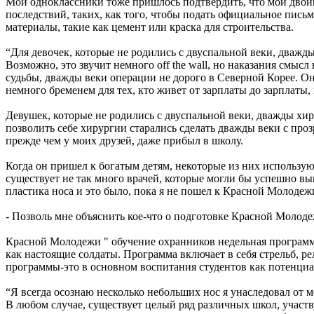
Мои одноклассники тоже пришлось подтвердить, что мой двойн
последствий, таких, как того, чтобы подать официальное письм
материалы, такие как цемент или краска для строительства.
“Для девочек, которые не родились с двуспальной веки, дважды
Возможно, это звучит немного off the wall, но наказания смыс
судьбы, дважды веки операции не дорого в Северной Корее. Они
немного бременем для тех, кто живет от зарплаты до зарплаты,
Девушек, которые не родились с двуспальной веки, дважды хир
позволить себе хирургии старались сделать дважды веки с проз
прежде чем у моих друзей, даже прибыл в школу.
Когда он пришел к богатым детям, некоторые из них используют
существует не так много врачей, которые могли бы успешно вып
пластика носа и это было, пока я не пошел к Красной Молодежи
- Позволь мне объяснить кое-что о подготовке Красной Молоде
Красной Молодежи " обучение охранников недельная программа,
как настоящие солдаты. Программа включает в себя стрельб, ре
программы-это в основном воспитания студентов как потенциаль
“Я всегда осознаю несколько небольших нос я унаследовал от м
В любом случае, существует целый ряд различных школ, участ