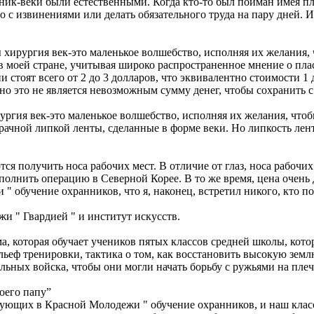
ик-веки были естественными. Когда кто-то был пойман имея пл
о с извинениями или делать обязательного труда на пару дней. 
 хирургия век-это маленькое волшебство, исполняя их желания, 
л в моей стране, учитывая широко распространенное мнение о пл
 стоят всего от 2 до 3 долларов, что эквивалентно стоимости 1 
 но это не является невозможным сумму денег, чтобы сохранить 
ургия век-это маленькое волшебство, исполняя их желания, чтоб
рачной липкой ленты, сделанные в форме веки. Но липкость лент
ся получить носа рабочих мест. В отличие от глаз, носа рабочи
олнить операцию в Северной Корее. В то же время, цена очень д
 " обучение охранников, что я, наконец, встретил никого, кто п
жи " Гвардией " и институт искусств.
 которая обучает учеников пятых классов средней школы, котор
льеф тренировки, тактика о том, как восстановить высокую землю
ных войска, чтобы они могли начать борьбу с ружьями на плечах
оего папу”
вующих в Красной Молодежи " обучение охранников, и наш класс