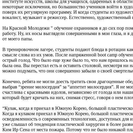
институте искусств, школы для учащихся, одаренных в области
некоторые исключения, но большинство учеников войти в худо
поверх их регулярную программу. И когда студенты из художес
вокалист, музыкант и режиссер. Естественно, художественный 
На Красной Молодежи " обучение охранников я до сих пор помн
работу. Ну, их носы выглядели совершенными в мои глаза, и я 
от моего папы.
В тренировочном лагере, студенты подают блюда в ротации ка
смысле слова из их умов. После напряженной boot camp обучен
острый голод. Что было еще хуже было то, что нам пришлось н
была она. Вы перестал есть и оставить столовой, несмотря ни 
можно подумать, что они совершенно забыли о своей смертель
Конечно, ребята не могли доесть тратить свои драгоценные об
выбрав “зрение милосердия” за “аппетит милосердия”. Я не мог
счастлива с красивыми идолов, независимо от голода или наши
который будет кричать на них, снимая стресс, говоря о нем пло
“Кулак, когда я приехал в Южную Корею, большой пластическо
Когда я кулаком приехал в Южную Корею, большой пластичес
осведомленность о современных технологиях, доступных для из
уже слышал об тенденция пластической хирургии в более разви
Ким Ир Сена от места пожара. Потому что не было никакой пла