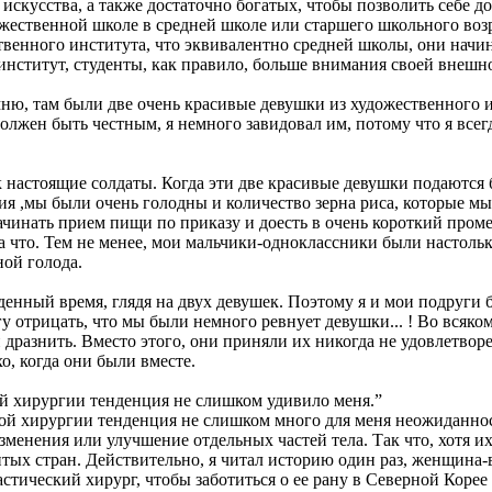
 искусства, а также достаточно богатых, чтобы позволить себе 
жественной школе в средней школе или старшего школьного воз
твенного института, что эквивалентно средней школы, они начина
институт, студенты, как правило, больше внимания своей внешн
ю, там были две очень красивые девушки из художественного ин
должен быть честным, я немного завидовал им, потому что я все
к настоящие солдаты. Когда эти две красивые девушки подаются
ия ,мы были очень голодны и количество зерна риса, которые м
ачинать прием пищи по приказу и доесть в очень короткий проме
на что. Тем не менее, мои мальчики-одноклассники были настольк
ной голода.
еденный время, глядя на двух девушек. Поэтому я и мои подруги
у отрицать, что мы были немного ревнует девушки... ! Во всяко
 дразнить. Вместо этого, они приняли их никогда не удовлетвор
хо, когда они были вместе.
й хирургии тенденция не слишком удивило меня.”
кой хирургии тенденция не слишком много для меня неожиданн
менения или улучшение отдельных частей тела. Так что, хотя их
тых стран. Действительно, я читал историю один раз, женщина-
стический хирург, чтобы заботиться о ее рану в Северной Корее