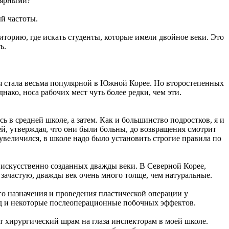
лярными?
й частоты.
иторию, где искать студенты, которые имели двойное веки. Это
ь.
рая стала весьма популярной в Южной Корее. Но второстепенных
ако, носа рабочих мест чуть более редки, чем эти.
 в средней школе, а затем. Как и большинство подростков, я и
ей, утверждая, что они были больны, до возвращения смотрит
 увеличился, в школе надо было установить строгие правила по
а искусственно созданных дважды веки. В Северной Корее,
и зачастую, дважды век очень много толще, чем натуральные.
го назначения и проведения пластической операции у
ид и некоторые послеоперационные побочных эффектов.
т хирургический шрам на глаза инспекторам в моей школе.