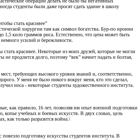
астические операции делать не было бы негативных
Иногда студенты были даже просят сдать здание в школу
чтобы стать красивее”
астической хирургии там как символ богатства. Бур-по иронии
до 1,5 кило граммов риса. Естественно, что цена может быть
с немного усилий и бережливости.
ы стать красивее. Некоторые из моих друзей, которые не могли
ы не продлится долго, поэтому “век” начнет падать и болтая,
х мест, требующих высокого уровня знаний и, соответственно,
орого. У меня не было никого вокруг меня, кто это сделал,
олучил носа - некоторые студенты художественного института.
ые, как правило, 16 лет, позволяя им опыт военной подготовки
, копье учебных и боевых искусств. В двух словах, цель
, как только разразится война.\
 повезло подготовку искусства студентов института. В