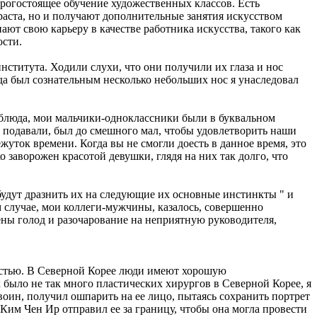
дорогостоящее обучение художественных классов. Есть
раста, но и получают дополнительные занятия искусством
ют свою карьеру в качестве работника искусства, такого как
ости.
ститута. Ходили слухи, что они получили их глаза и нос
гда был сознательным несколько небольших нос я унаследовал
 блюда, мои мальчики-одноклассники были в буквальном
ы подавали, был до смешного мал, чтобы удовлетворить наши
жуток времени. Когда вы не смогли доесть в данное время, это
о заворожен красотой девушки, глядя на них так долго, что
 будут дразнить их на следующие их основные инстинкты " и
м случае, мои коллеги-мужчины, казалось, совершенно
ены голод и разочарование на неприятную руководителя,
остью. В Северной Корее люди имеют хорошую
 было не так много пластических хирургов в Северной Корее, я
воин, получил ошпарить на ее лицо, пытаясь сохранить портрет
 Ким Чен Ир отправил ее за границу, чтобы она могла провести