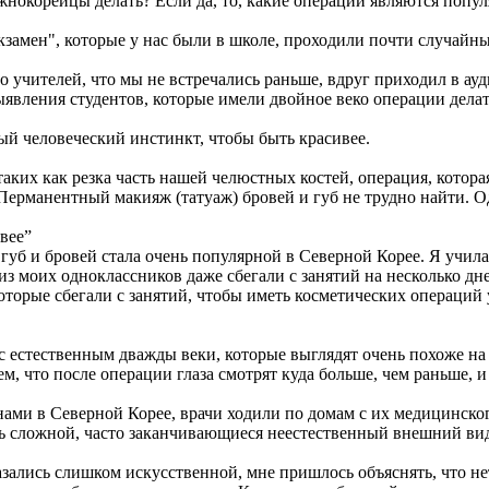
жнокорейцы делать? Если да, то, какие операции являются попу
кзамен", которые у нас были в школе, проходили почти случайны
 учителей, что мы не встречались раньше, вдруг приходил в ауд
явления студентов, которые имели двойное веко операции делат
ный человеческий инстинкт, чтобы быть красивее.
таких как резка часть нашей челюстных костей, операция, кото
ерманентный макияж (татуаж) бровей и губ не трудно найти. Одн
вее”
б и бровей стала очень популярной в Северной Корее. Я училась
из моих одноклассников даже сбегали с занятий на несколько дн
которые сбегали с занятий, чтобы иметь косметических операций
 с естественным дважды веки, которые выглядят очень похоже н
м, что после операции глаза смотрят куда больше, чем раньше, 
нами в Северной Корее, врачи ходили по домам с их медицинско
ень сложной, часто заканчивающиеся неестественный внешний в
зались слишком искусственной, мне пришлось объяснять, что не