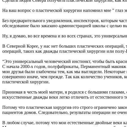
Сделать людей Севера получить пластической хирургии, как ю
На ваш вопрос о пластической хирургии напомнил мне " глаз э
Без предварительного уведомления, инспекторов, которым часто
обследование было заказано администрацией школы с целью вы
Ну, я думаю, во все времена и во всех странах, это универсаль
В Северной Корее, у нас нет больших пластических операций, 
операций, таких как дважды пластической хирургии или полу-П
“Это универсальный человеческий инстинкт, чтобы быть краси
С начала 2000-х годов, полуфабрикаты, Перманентный макияж гу
мои друзья были озабочены тем, как мы выглядели. Некоторые 
совершенно иначе, чем прежде. Так как количество учеников, 
пластической хирургии.
Принимая в честь моей матери, я родился с большими глазами,
искусственные дважды веки легко отличить от естественного те
Потому что пластическая хирургия-это строго ограничено зако
пациентов домов. Следовательно, результаты операции не оч
В любом случае, потому что мои естественные двойные веки ка