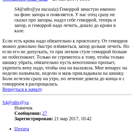
S4@stliv@ya писал(а):
Геморрой зачастую именно
на фоне запора и появляется. У нас отец сразу не
сказал про запоры, надул себе геморрой, теперь и
запор, и геморрой надо лечить, дошло до крови в
кале.
Если есть кровь надо обязательно к проктологу. От геморроя
можно довольно быстро избавиться, запор дольше лечить. Но
если его не допускать, то при легком стуле геморрой больше
не побеспокоит. Только не стремитесь к тому, чтобы только
шишку убрать, обязательно пусть венотоники пропьет,
укрепить вену надо, чтобы она на вылазила. Мне венарус на
неделю назначали, неделю и мазь прикладывала на шишку.
Боли исчезли сразу на утро, но лечение довела до конца и с
геморроем я распрощалась.
Вернуться к началу
S4@stliv@ya
Новичок
Сообщения:
27
Зарегистрирован:
21 мар 2017, 10:42
Цитата