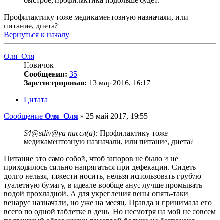
быстрое, профилактика подольше будет.
Профилактику тоже медикаментозную назначали, или
питание, диета?
Вернуться к началу
Оля_Оля
Новичок
Сообщения:
35
Зарегистрирован:
13 мар 2016, 16:17
Цитата
Сообщение
Оля_Оля
»
25 май 2017, 19:55
S4@stliv@ya писал(а):
Профилактику тоже
медикаментозную назначали, или питание, диета?
Питание это само собой, чтоб запоров не было и не
приходилось сильно напрягаться при дефекации. Сидеть
долго нельзя, тяжести носить, нельзя использовать грубую
туалетную бумагу, в идеале вообще анус лучше промывать
водой прохладной. А для укрепления вены опять-таки
венарус назначали, но уже на месяц. Правда и принимала его
всего по одной таблетке в день. Но несмотря на мой не совсем