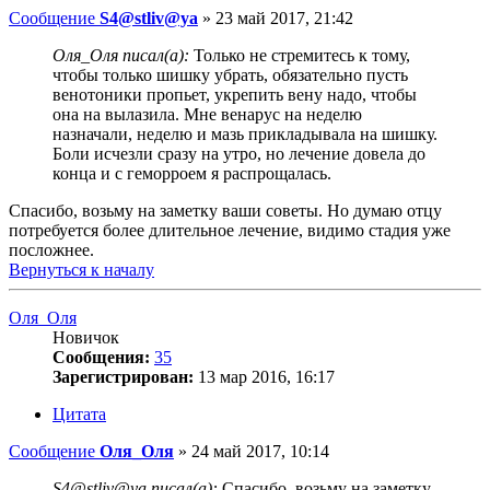
Сообщение
S4@stliv@ya
»
23 май 2017, 21:42
Оля_Оля писал(а):
Только не стремитесь к тому,
чтобы только шишку убрать, обязательно пусть
венотоники пропьет, укрепить вену надо, чтобы
она на вылазила. Мне венарус на неделю
назначали, неделю и мазь прикладывала на шишку.
Боли исчезли сразу на утро, но лечение довела до
конца и с геморроем я распрощалась.
Спасибо, возьму на заметку ваши советы. Но думаю отцу
потребуется более длительное лечение, видимо стадия уже
посложнее.
Вернуться к началу
Оля_Оля
Новичок
Сообщения:
35
Зарегистрирован:
13 мар 2016, 16:17
Цитата
Сообщение
Оля_Оля
»
24 май 2017, 10:14
S4@stliv@ya писал(а):
Спасибо, возьму на заметку