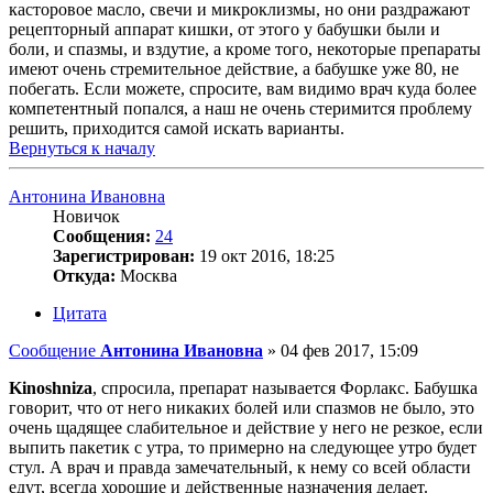
касторовое масло, свечи и микроклизмы, но они раздражают
рецепторный аппарат кишки, от этого у бабушки были и
боли, и спазмы, и вздутие, а кроме того, некоторые препараты
имеют очень стремительное действие, а бабушке уже 80, не
побегать. Если можете, спросите, вам видимо врач куда более
компетентный попался, а наш не очень стеримится проблему
решить, приходится самой искать варианты.
Вернуться к началу
Антонина Ивановна
Новичок
Сообщения:
24
Зарегистрирован:
19 окт 2016, 18:25
Откуда:
Москва
Цитата
Сообщение
Антонина Ивановна
»
04 фев 2017, 15:09
Kinoshniza
, спросила, препарат называется Форлакс. Бабушка
говорит, что от него никаких болей или спазмов не было, это
очень щадящее слабительное и действие у него не резкое, если
выпить пакетик с утра, то примерно на следующее утро будет
стул. А врач и правда замечательный, к нему со всей области
едут, всегда хорошие и действенные назначения делает.