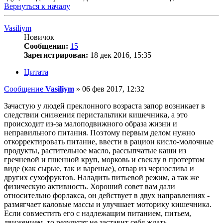
Вернуться к началу
Vasiliym
Новичок
Сообщения:
15
Зарегистрирован:
18 дек 2016, 15:35
Цитата
Сообщение
Vasiliym
»
06 фев 2017, 12:32
Зачастую у людей преклонного возраста запор возникает в
следствии снижения перистальтики кишечника, а это
происходит из-за малоподвижного образа жизни и
неправильного питания. Поэтому первым делом нужно
откорректировать питание, ввести в рацион кисло-молочные
продукты, растительное масло, рассыпчатые каши из
гречневой и пшенной круп, морковь и свеклу в протертом
виде (как сырые, так и вареные), отвар из чернослива и
других сухофруктов. Наладить питьевой режим, а так же
физическую активность. Хороший совет вам дали
относительно форлакса, он действует в двух направлениях -
размягчает каловые массы и улучшает моторику кишечника.
Если совместить его с надлежащим питанием, питьем,
движением, то результат не заставит себя ждать.