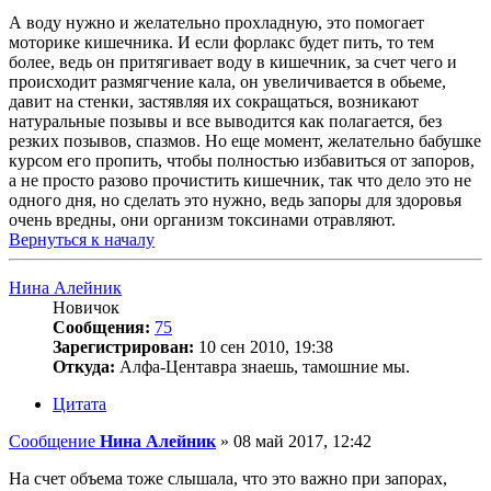
А воду нужно и желательно прохладную, это помогает
моторике кишечника. И если форлакс будет пить, то тем
более, ведь он притягивает воду в кишечник, за счет чего и
происходит размягчение кала, он увеличивается в обьеме,
давит на стенки, застявляя их сокращаться, возникают
натуральные позывы и все выводится как полагается, без
резких позывов, спазмов. Но еще момент, желательно бабушке
курсом его пропить, чтобы полностью избавиться от запоров,
а не просто разово прочистить кишечник, так что дело это не
одного дня, но сделать это нужно, ведь запоры для здоровья
очень вредны, они организм токсинами отравляют.
Вернуться к началу
Нина Алейник
Новичок
Сообщения:
75
Зарегистрирован:
10 сен 2010, 19:38
Откуда:
Алфа-Центавра знаешь, тамошние мы.
Цитата
Сообщение
Нина Алейник
»
08 май 2017, 12:42
На счет объема тоже слышала, что это важно при запорах,