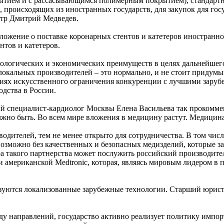
ытием и с рассасывающимся полимерным покрытием), стандартн
, происходящих из иностранных государств, для закупок для г
стр Дмитрий Медведев.
дложение о поставке коронарных стентов и катетеров иностранно
нтов и катетеров.
нологических и экономических преимуществ в целях дальнейшег
 локальных производителей – это нормально, и не стоит придумы
виях искусственного ограничения конкуренции с лучшими заруб
одства в России.
 специалист-кардиолог Москвы Елена Васильева так прокоммен
олжно быть. Во всем мире вложения в медицину растут. Медицина 
водителей, тем не менее открыто для сотрудничества. В том чи
зможно без качественных и безопасных медизделий, которые за
ра такого партнерства может послужить российский производител
мериканской Medtronic, которая, являясь мировым лидером в пр
ьзуются локализованные зарубежные технологии. Старший юрист
ду направлений, государство активно реализует политику импо