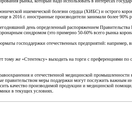
лирования рынка, который надо использовать в интересах государ
ронической ишемической болезни сердца (ХИБС) и острого корон
о еще в 2016 г. иностранные производители занимали более 90% 
 сегодняшний день определенный распоряжением Правительства 
оронарным синдромом (это примерно 50-60% всего рынка корона
орматы господдержки отечественных предприятий: например, в
ет тому же «Стентексу» выходить на торги с преференциями по
здравоохранения и отечественной медицинской промышленности 
мые правительством меры поддержки могут послужить важным ин
высить качество производимой продукции и медицинской помощи
омики в текущих условиях.