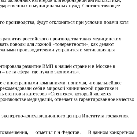
ых баллонных катетеров для коронарной ангиопластики,
осударственных и муниципальных нужд. Соответствующее
го производства, будут отклоняться при условии подачи хотя
о развития российского производства таких медицинских
вать поводы для ложной «толерантности», как делают
ежными производителями устранится и мотивация для
тировала развитие ВМП в нашей стране и в Москве в
– не та сфера, где нужно экономить».
сле с иностранными компаниями, понимая, что дальнейшее
рекомендовали себя в мировой клинической практике и
ь стентов и катетеров «Стентекс», который является
оизводстве медизделий, отвечает за гарантированное качество
 экспертно-консультационного центра Института госзакупок
ртозамещения, — отметил г-н Федотов. — В данном конкретном