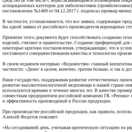
средство (в том числе с нерассасывающимся полимерным покр
аспирационных катетеров для эмболоэктомии (тромбоэктомии)
постановление №1469 от 04.12.2017 г. подписал премьер-мини
В частности, устанавливается, что все заявки, содержащие пре
бы одной заявки от российского производителя коронарных сте
Принятие этого документа будет способствовать созданию тех
изделий, считают в правительстве. Создание преференций для
некоторые критики постановления, утверждающие, что в усло
постоянного совершенствования качества и технологии произв
В своем недавнем интервью «Ведомостям» главный внештатный
частности: «Денег в целом, конечно, тратим больше, и так и д
Наше государство, поддерживая развитие отечественных произ
развитие высокотехнологичной медпомощи в нашей стране нево
используются врачами в течение многих лет. В качестве приме
совместным предприятием российской компании ГК «Ренова» и а
и эффективность производимой в России продукции.
При производстве российской продукции, как правило, испол
Алексей Федотов поясняет:
«На сегодняшний день, учитывая критическую ситуацию по ря