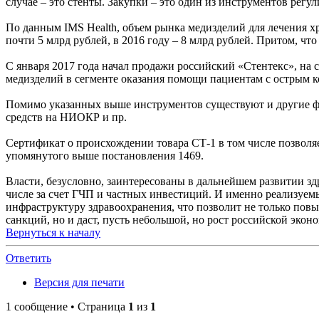
случае – это стенты. Закупки – это один из инструментов регу
По данным IMS Health, объем рынка медизделий для лечения х
почти 5 млрд рублей, в 2016 году – 8 млрд рублей. Притом, чт
С января 2017 года начал продажи российский «Стентекс», на
медизделий в сегменте оказания помощи пациентам с острым к
Помимо указанных выше инструментов существуют и другие ф
средств на НИОКР и пр.
Сертификат о происхождении товара СТ-1 в том числе позволя
упомянутого выше постановления 1469.
Власти, безусловно, заинтересованы в дальнейшем развитии 
числе за счет ГЧП и частных инвестиций. И именно реализуе
инфраструктуру здравоохранения, что позволит не только по
санкций, но и даст, пусть небольшой, но рост российской экон
Вернуться к началу
Ответить
Версия для печати
1 сообщение • Страница
1
из
1