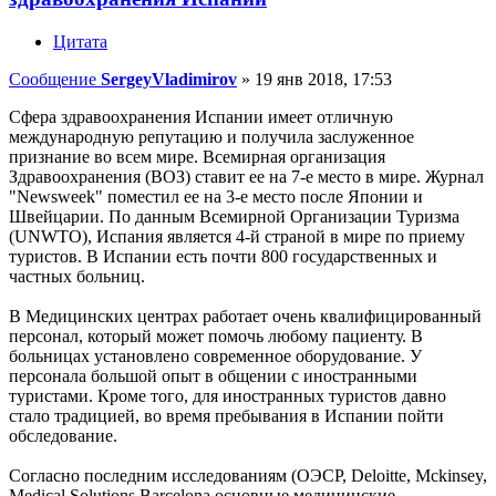
Цитата
Сообщение
SergeyVladimirov
»
19 янв 2018, 17:53
Сфера здравоохранения Испании имеет отличную
международную репутацию и получила заслуженное
признание во всем мире. Всемирная организация
Здравоохранения (ВОЗ) ставит ее на 7-е место в мире. Журнал
"Newsweek" поместил ее на 3-е место после Японии и
Швейцарии. По данным Всемирной Организации Туризма
(UNWTO), Испания является 4-й страной в мире по приему
туристов. В Испании есть почти 800 государственных и
частных больниц.
В Медицинских центрах работает очень квалифицированный
персонал, который может помочь любому пациенту. В
больницах установлено современное оборудование. У
персонала большой опыт в общении с иностранными
туристами. Кроме того, для иностранных туристов давно
стало традицией, во время пребывания в Испании пойти
обследование.
Согласно последним исследованиям (ОЭСР, Deloitte, Mckinsey,
Medical Solutions Barcelona основные медицинские