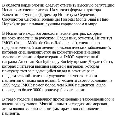
В области кардиологии следует отметить высокую репутацию
Испанских специалистов. На многих форумах доктора
Валентина Фустера (Директор Института Сердечно-
Сосудистой Системы Больницы Hospital Monte Sinaí в Нью-
Йорке) не раз называли лучшим кардиологом в мире.
В Испании находятся онкологические центры, которые
широко известны за рубежом. Среди них, отметим, Институт
IMOR (Institut Mèdic de Onco-Radioterapia), специально
предназначенный для лечения онкологических заболеваний,
который специализируется на косметической внешней
лучевой терапии и брахитерапии. IMOR удостоенный
награды American Brachytherapy Society премии Джудит Ситт,
которая считается высшей мировой наградой, которая
присуждается за выдающийся вклад в лечение рака
предстательной железы и улучшение качества жизни
пациентов с таким диагнозом. С момента своего основания в
1999 году, IMOR помог более, чем 6.000 пациентов, было
проведено более 3000 процедур брахитерапии.
В травматологии выделяют протезирование тазобедренного и
коленного суставов. Мягкий климат и средиземноморская
диета являются ключевыми факторами восстановления
пациента.