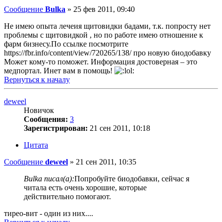
Сообщение
Bulka
»
25 фев 2011, 09:40
Не имею опыта лечеия щитовидки бадами, т.к. попросту нет
проблемы с щитовидкой , но по работе имею отношение к
фарм бизнесу.По ссылке посмотрите
https://fbr.info/content/view/720265/138/ про новую биодобавку
Может кому-то поможет. Информация достоверная – это
медпортал. Инет вам в помощь!
Вернуться к началу
deweel
Новичок
Сообщения:
3
Зарегистрирован:
21 сен 2011, 10:18
Цитата
Сообщение
deweel
»
21 сен 2011, 10:35
Bulka писал(а):
Попробуйте биодобавки, сейчас я
читала есть очень хорошие, которые
действительно помогают.
тирео-вит - один из них....