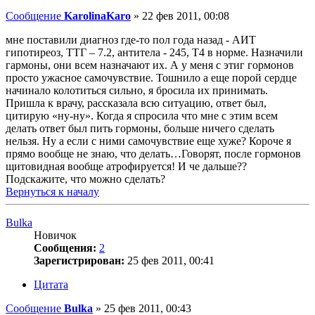
Сообщение
KarolinaKaro
»
22 фев 2011, 00:08
мне поставили диагноз где-то пол года назад - АИТ
гипотиреоз, ТТГ – 7.2, антитела - 245, Т4 в норме. Назначили
гармоны, они всем назначают их. А у меня с этиг гормонов
просто ужасное самочувствие. Тошнило а еще порой сердце
начинало колотиться сильно, я бросила их принимать.
Пришла к врачу, рассказала всю ситуацию, ответ был,
цитирую «ну-ну». Когда я спросила что мне с этим всем
делать ответ был пить гормоны, больше ничего сделать
нельзя. Ну а если с ними самочувствие еще хуже? Короче я
прямо вообще не знаю, что делать…Говорят, после гормонов
щитовидная вообще атрофируется! И че дальше??
Подскажите, что можно сделать?
Вернуться к началу
Bulka
Новичок
Сообщения:
2
Зарегистрирован:
25 фев 2011, 00:41
Цитата
Сообщение
Bulka
»
25 фев 2011, 00:43