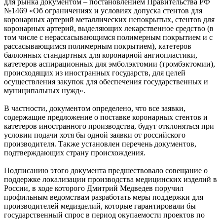
для рынка документом – постановлением Правительства РФ
№1469 «Об ограничениях и условиях допуска стентов для
коронарных артерий металлических непокрытых, стентов для
коронарных артерий, выделяющих лекарственное средство (в
том числе с нерассасывающимся полимерным покрытием и с
рассасывающимся полимерным покрытием), катетеров
баллонных стандартных для коронарной ангиопластики,
катетеров аспирационных для эмболэктомии (тромбэктомии),
происходящих из иностранных государств, для целей
осуществления закупок для обеспечения государственных и
муниципальных нужд».
В частности, документом определено, что все заявки,
содержащие предложение о поставке коронарных стентов и
катетеров иностранного производства, будут отклоняться при
условии подачи хотя бы одной заявки от российского
производителя. Также установлен перечень документов,
подтверждающих страну происхождения.
Подписанию этого документа предшествовало совещание о
поддержке локализации производства медицинских изделий в
России, в ходе которого Дмитрий Медведев поручил
профильным ведомствам разработать меры поддержки для
производителей медизделий, которые гарантировали бы
государственный спрос в период окупаемости проектов по