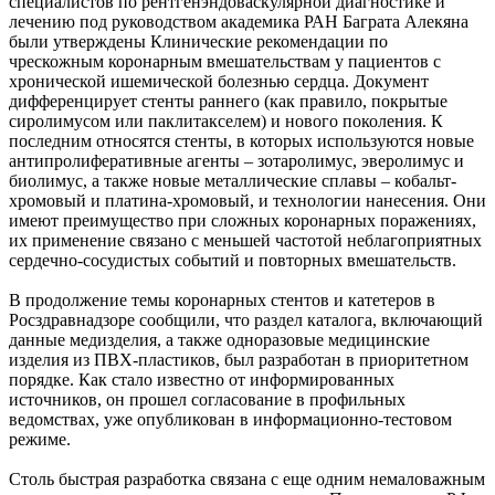
специалистов по рентгенэндоваскулярной диагностике и
лечению под руководством академика РАН Баграта Алекяна
были утверждены Клинические рекомендации по
чрескожным коронарным вмешательствам у пациентов с
хронической ишемической болезнью сердца. Документ
дифференцирует стенты раннего (как правило, покрытые
сиролимусом или паклитакселем) и нового поколения. К
последним относятся стенты, в которых используются новые
антипролиферативные агенты – зотаролимус, эверолимус и
биолимус, а также новые металлические сплавы – кобальт-
хромовый и платина-хромовый, и технологии нанесения. Они
имеют преимущество при сложных коронарных поражениях,
их применение связано с меньшей частотой неблагоприятных
сердечно-сосудистых событий и повторных вмешательств.
В продолжение темы коронарных стентов и катетеров в
Росздравнадзоре сообщили, что раздел каталога, включающий
данные медизделия, а также одноразовые медицинские
изделия из ПВХ-пластиков, был разработан в приоритетном
порядке. Как стало известно от информированных
источников, он прошел согласование в профильных
ведомствах, уже опубликован в информационно-тестовом
режиме.
Столь быстрая разработка связана с еще одним немаловажным