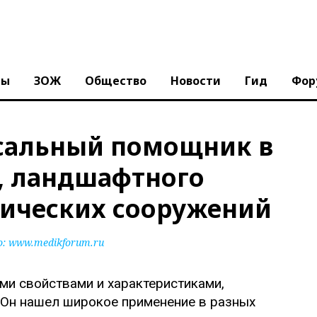
ны
ЗОЖ
Общество
Новости
Гид
Фор
рсальный помощник в
г, ландшафтного
нических сооружений
о:
www.medikforum.ru
ми свойствами и характеристиками,
 Он нашел широкое применение в разных