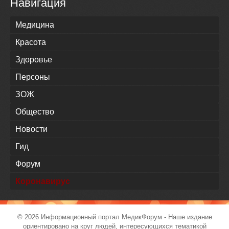
Навигация
Медицина
Красота
Здоровье
Персоны
ЗОЖ
Общество
Новости
Гид
Форум
Коронавирус
© 2026 Информационный портал
МедикФорум
- Наше издание
ориентировано на круг людей, интересующихся тематикой