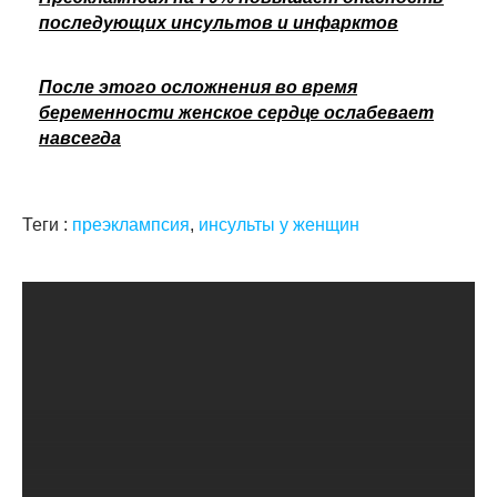
последующих инсультов и инфарктов
После этого осложнения во время
беременности женское сердце ослабевает
навсегда
Теги :
преэклампсия
,
инсульты у женщин