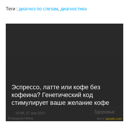
Теги :
диагноз по слезам
,
диагностика
Эспрессо, латте или кофе без
кофеина? Генетический код
стимулирует ваше желание кофе
Здоровье
16:06, 27 апр 2021
Телицына Нина
Фото:
pexels.com