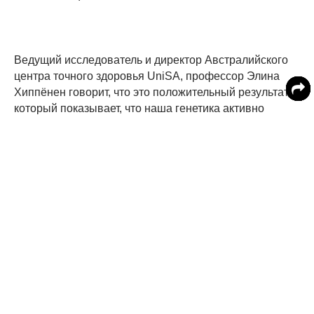
Ведущий исследователь и директор Австралийского
центра точного здоровья UniSA, профессор Элина
Хиппёнен говорит, что это положительный результат,
который показывает, что наша генетика активно
регулирует количество выпиваемого кофе и
защищает нас от чрезмерного употребления.
"Люди пьют кофе по разным причинам - чтобы
подбодрить меня, когда они устали, потому что он
приятный на вкус, или просто потому, что это часть
их повседневной жизни», - говорит профессор
Хиппёнен. - "Но мы не осознаем того, что люди
подсознательно самостоятельно регулируют
безопасный уровень кофеина в зависимости от того,
насколько высокое их давление, и это, вероятно,
является результатом защитного генетического
механизма. Тот, кто пьет много кофе более устойчив