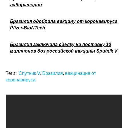
лаборатории
Бразилия одобрила вакцину от коронавируса
Pfizer-BioNTech
Бразилия заключила сделку на поставку 10
миллионов доз российской вакцины Sputnik V
Теги :
Спутник V
,
Бразилия
,
вакцинация от
коронавируса