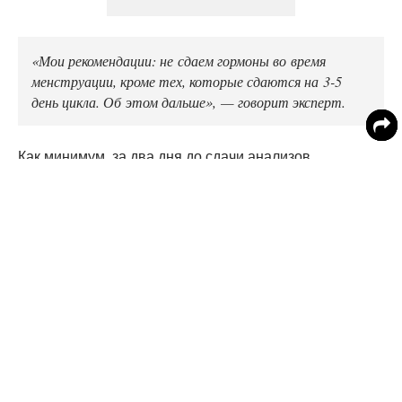
«Мои рекомендации: не сдаем гормоны во время
менструации, кроме тех, которые сдаются на 3-5
день цикла. Об этом дальше», — говорит эксперт.
Как минимум, за два дня до сдачи анализов
желательно отменить все тренировки и вообще
убавить физическую активность. Также за пару дней
лучше избегать половых контактов. Они тоже влияют
на гормональный фон организма.
Если за несколько дней до анализов случился стресс
или нервное потрясение, сдачу гормонов лучше
перенести на другой день, иначе результаты могут
быть не объективными.