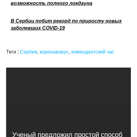
возможность полного локдауна
В Сербии побит рекорд по приросту новых
заболевших COVID-19
Теги :
Сербия
,
коронавирус
,
комендантский час
Ученый предложил простой способ