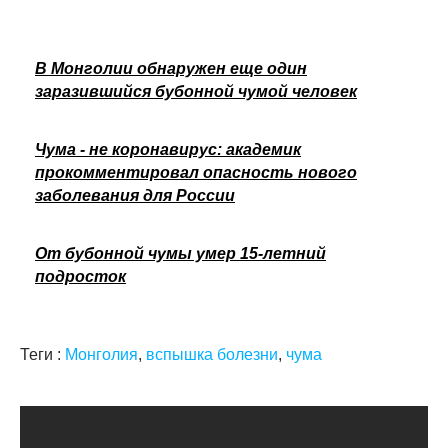
В Монголии обнаружен еще один
заразившийся бубонной чумой человек
Чума - не коронавирус: академик
прокомментировал опасность нового
заболевания для России
От бубонной чумы умер 15-летний
подросток
Теги :
Монголия
,
вспышка болезни
,
чума