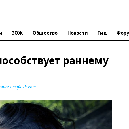
ы
ЗОЖ
Общество
Новости
Гид
Фор
пособствует раннему
ото:
unsplash.com