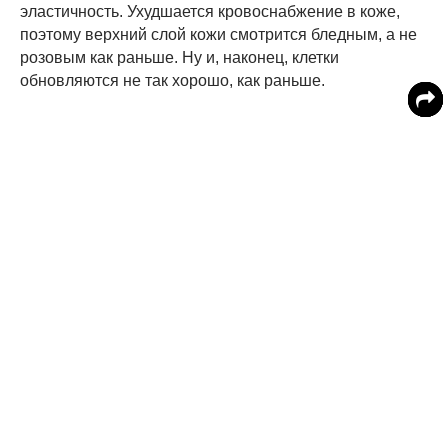
эластичность. Ухудшается кровоснабжение в коже,
поэтому верхний слой кожи смотрится бледным, а не
розовым как раньше. Ну и, наконец, клетки
обновляются не так хорошо, как раньше.
Уход за зрелой кожей на лице должен включать в себя
не только процедуры, которые помогут улучшить
внешний вид кожного покрова, но также кожа требует
и изменения приоритетов в привычках и питании.
Необходимо отказаться от такой привычки, как
курение. Исследования привели к тому, что женщины,
которые курят, сами старят свою кожу, их кожа стареет
в четыре раза быстрей, чем должна. Дело в том, что
никотин обладает свойством сужать сосуды, а
кровообращение в зрелом возрасте осуществляется
хуже, поэтому кожа лица и стареет быстрей. У
курящего человека в кровь вместе с табачным дымом