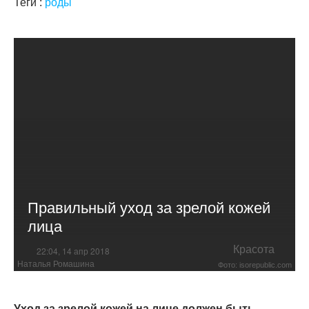
Теги :
роды
Правильный уход за зрелой кожей
лица
Красота
22:04, 14 апр 2018
Наталья Ромашина
Фото: isorepublic.com
Уход за зрелой кожей на лице должен быть