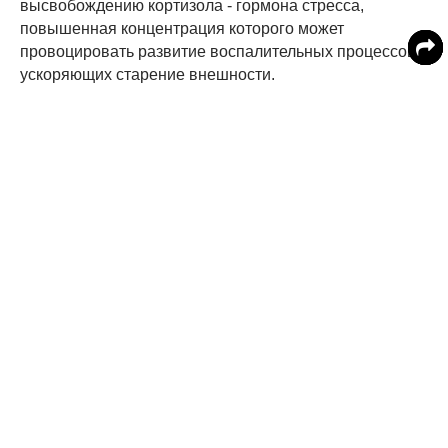
высвобождению кортизола - гормона стресса,
повышенная концентрация которого может
провоцировать развитие воспалительных процессов,
ускоряющих старение внешности.
Алкоголь.
Его употребление может стать причиной
ранних морщин, поскольку спиртное вызывает
обезвоживание, делающее кожу сухой и тусклой,
склонной к высыпаниям. Диетолог и автор книг о
правильном питании Кара Лидон добавляет, что
алкоголь также вызывает нарушения циклов сна, не
давая организму полноценно отдыхать – на
внешности это может сказаться только однозначно
плохо.
Соль.
Эксперты считают, что употребление соли в
количестве, превышающем 2 300 мг в день, может
вызывать отечность. Самым рьяным любителям