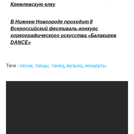
Кремлевскую елку
В Нижнем Новгороде проходит II
Всероссийский фестиваль-конкурс
хореографического искусства «Балакирев
DANCE»
Теги :
песни
,
танцы
,
танец
,
музыка
,
концерты