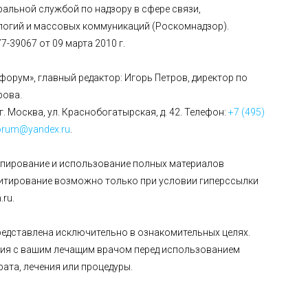
альной службой по надзору в сфере связи,
огий и массовых коммуникаций (Роскомнадзор).
-39067 от 09 марта 2010 г.
форум», главный редактор: Игорь Петров, директор по
рова.
г. Москва, ул. Краснобогатырская, д. 42. Телефон:
+7 (495)
orum@yandex.ru
.
опирование и использование полных материалов
цитирование возможно только при условии гиперссылки
ru.
едставлена исключительно в ознакомительных целях.
ия с вашим лечащим врачом перед использованием
рата, лечения или процедуры.