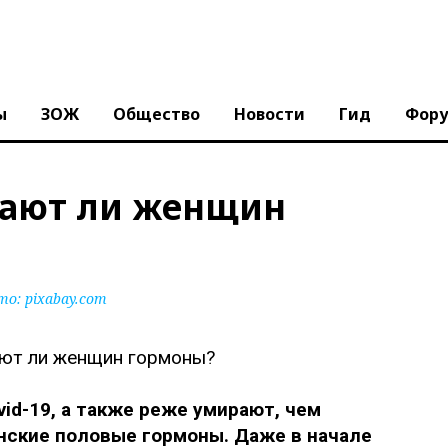
ы
ЗОЖ
Общество
Новости
Гид
Фор
щают ли женщин
то:
pixabay.com
d-19, а также реже умирают, чем
нские половые гормоны. Даже в начале