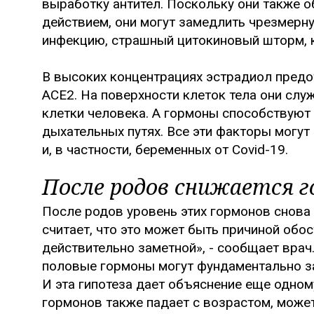
выработку антител. Поскольку они также
действием, они могут замедлить чрезмерн
инфекцию, страшный цитокиновый шторм, 
В высоких концентрациях эстрадиол пред
ACE2. На поверхности клеток тела они слу
клетки человека. А гормоны способствуют
дыхательных путях. Все эти факторы могу
и, в частности, беременных от Covid-19.
После родов снижается 
После родов уровень этих гормонов снова 
считает, что это может быть причиной обо
действительно заметной», - сообщает врач
половые гормоны могут фундаментально з
И эта гипотеза дает объяснение еще одному
гормонов также падает с возрастом, може