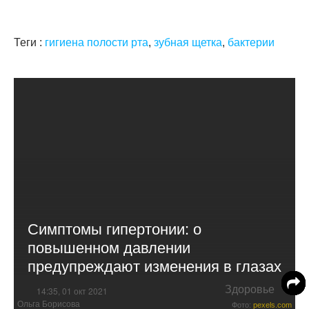
Теги :
гигиена полости рта
,
зубная щетка
,
бактерии
Симптомы гипертонии: о
повышенном давлении
предупреждают изменения в глазах
Здоровье
14:35, 01 окт 2021
Ольга Борисова
Фото:
pexels.com