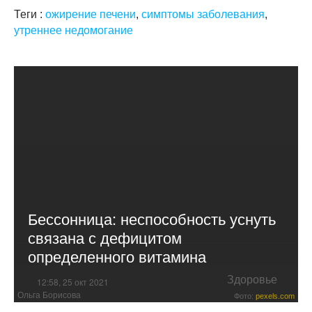
Теги :
ожирение печени
,
симптомы заболевания
,
утреннее недомогание
Бессонница: неспособность уснуть
связана с дефицитом
определенного витамина
Здоровье
12:58, 25 окт 2021
Ольга Борисова
Фото:
pexels.com