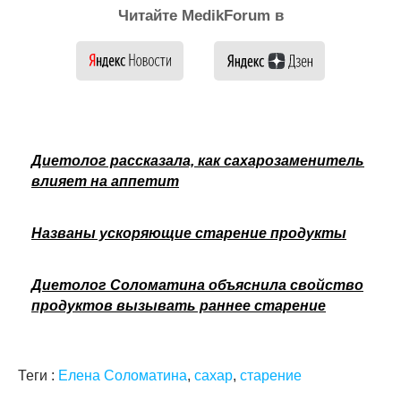
Читайте MedikForum в
Диетолог рассказала, как сахарозаменитель
влияет на аппетит
Названы ускоряющие старение продукты
Диетолог Соломатина объяснила свойство
продуктов вызывать раннее старение
Теги :
Елена Соломатина
,
сахар
,
старение