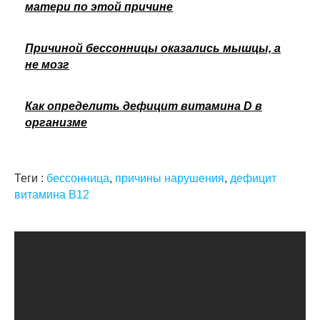
матери по этой причине
Причиной бессонницы оказались мышцы, а
не мозг
Как определить дефицит витамина D в
организме
Теги :
бессонница
,
причины нарушения
,
дефицит
витамина В12