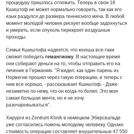
процедуру пришлось отложить. Теперь в свои 18
Кшиштоф не может нормально говорить, так как его
язык раздулся до размера теннисного мяча. В любой
момент молодой человек рискует вообще задохнуться
и умереть, если опухоль перекроет воздушные
проходы.
Семья Кшиштофа надеется, что юноша все-таки
сможет победить
гемангиому
. В настоящее время
они собирают деньги на то, чтобы отправить его на
лечение в Германию. "Я видел, как один парень из
Норвегии прошел через такую операцию, и теперь с
ним все хорошо, - рассказывает Кшиштоф. - Даже
незаметно по нему, что он когда-то болел. Это моя
самая большая мечта, но я не хочу
разочаровываться".
Хирурги из Zentrum Klinik в немецком Эберсвальде
уже согласились помочь молодому человеку. Однако
стоимость операции составляет внушительные 47 550