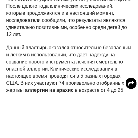
После целого года клинических исследований,
которые продолжаются и в настоящий момент,
исследователи сообщили, что результаты являются
удивительно позитивными, особенно среди детей до
12 лет.
Данный пластырь оказался относительно безопасным
и легким в использовании, что дает надежду на
создание нового инструмента лечения смертельно
опасной аллергии. Клинические исследования в
настоящее время проводятся в 5 разных городах
США. В них участвуют 74 произвольно отобранных
жертвы
аллергии на арахис
в возрасте от 4 до 25
лет. Добровольцы используют специальный пластырь
с высокой дозировкой арахисового белка (250 мг), с
низкой дозировкой (100 мг), либо пластырь с плацебо.
Каждый день участники исследования наклеивают
пластырь себе либо на руки или на спину между