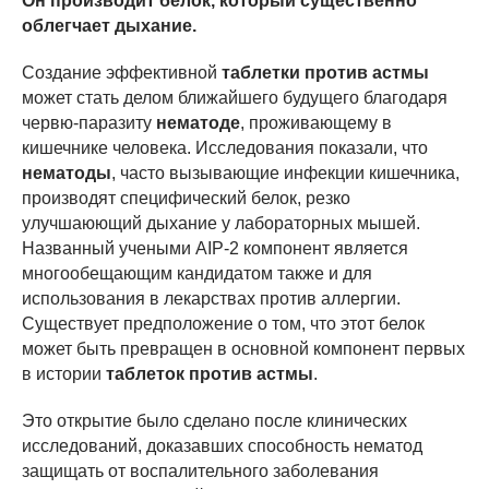
Он производит белок, который существенно
облегчает дыхание.
Создание эффективной
таблетки против астмы
может стать делом ближайшего будущего благодаря
червю-паразиту
нематоде
, проживающему в
кишечнике человека. Исследования показали, что
нематоды
, часто вызывающие инфекции кишечника,
производят специфический белок, резко
улучшаюющий дыхание у лабораторных мышей.
Названный учеными AIP-2 компонент является
многообещающим кандидатом также и для
использования в лекарствах против аллергии.
Существует предположение о том, что этот белок
может быть превращен в основной компонент первых
в истории
таблеток против астмы
.
Это открытие было сделано после клинических
исследований, доказавших способность нематод
защищать от воспалительного заболевания