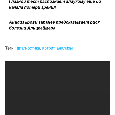
Глазной тест распознает глаукому еще до
начала потери зрения
Анализ крови заранее предсказывает риск
болезни Альцгеймера
Теги :
диагностика
,
артрит
,
анализы