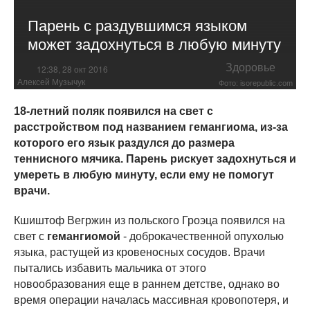
Парень с раздувшимся языком
может задохнуться в любую минуту
Здоровье
12:38, 28 окт 2016
Алексей Музычук
Фото: isorepublic.com
18-летний поляк появился на свет с
расстройством под названием гемангиома, из-за
которого его язык раздулся до размера
теннисного мячика. Парень рискует задохнуться и
умереть в любую минуту, если ему не помогут
врачи.
Кшиштоф Вегржин из польского Гроэца появился на
свет с
гемангиомой
- доброкачественной опухолью
языка, растущей из кровеносных сосудов. Врачи
пытались избавить мальчика от этого
новообразования еще в раннем детстве, однако во
время операции началась массивная кровопотеря, и