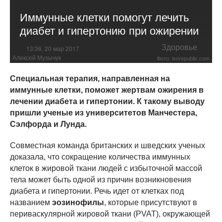
Иммунные клетки помогут лечить
диабет и гипертонию при ожирении
Здоровье
13:36, 20 мар 2017
Алексей Музычук
Фото: isorepublic.com
Специальная терапия, направленная на
иммунные клетки, поможет жертвам ожирения в
лечении диабета и гипертонии. К такому выводу
пришли ученые из университетов Манчестера,
Сэлфорда и Лунда.
Совместная команда британских и шведских ученых
доказала, что сокращение количества иммунных
клеток в жировой ткани людей с избыточной массой
тела может быть одной из причин возникновения
диабета и гипертонии. Речь идет от клетках под
названием
эозинофилы
, которые присутствуют в
периваскулярной жировой ткани (PVAT), окружающей