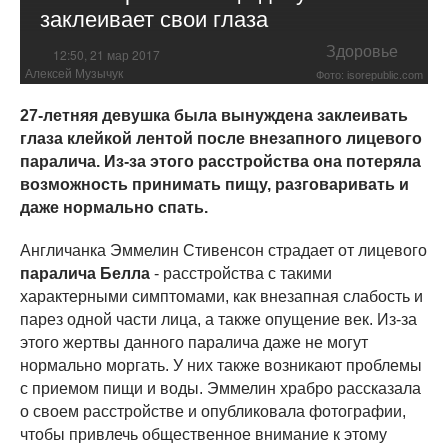
заклеивает свои глаза
Здоровье
12:50, 21 мар 2017
Алексей Музычук
Фото: isorepublic.com
27-летняя девушка была вынуждена заклеивать
глаза клейкой лентой после внезапного лицевого
паралича. Из-за этого расстройства она потеряла
возможность принимать пищу, разговаривать и
даже нормально спать.
Англичанка Эммелин Стивенсон страдает от лицевого
паралича Белла
- расстройства с такими
характерными симптомами, как внезапная слабость и
парез одной части лица, а также опущение век. Из-за
этого жертвы данного паралича даже не могут
нормально моргать. У них также возникают проблемы
с приемом пищи и воды. Эммелин храбро рассказала
о своем расстройстве и опубликовала фотографии,
чтобы привлечь общественное внимание к этому