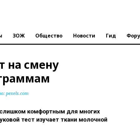
ы
ЗОЖ
Общество
Новости
Гид
Фор
т на смену
граммам
: pexels.com
е слишком комфортным для многих
ковой тест изучает ткани молочной