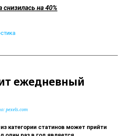
а снизилась на 40%
остика
нит ежедневный
: pexels.com
из категории статинов может прийти
л один раз в год является