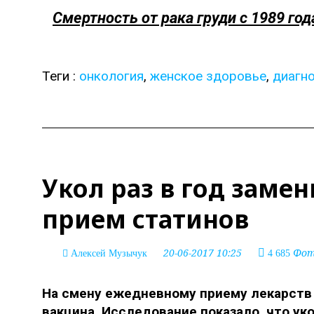
Смертность от рака груди с 1989 год
Теги :
онкология
,
женское здоровье
,
диагн
Укол раз в год заме
прием статинов
20-06-2017 10:25
Фото
Алексей Музычук
4 685
На смену ежедневному приему лекарств 
вакцина. Исследование показало, что уко