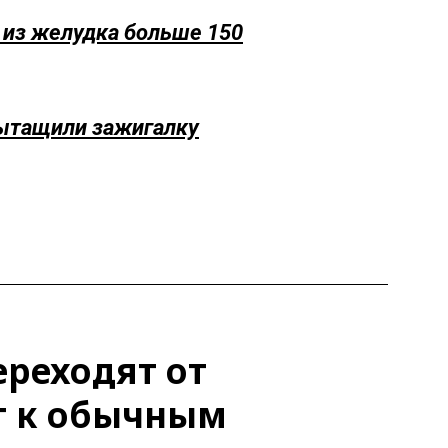
 из желудка больше 150
вытащили зажигалку
ереходят от
т к обычным