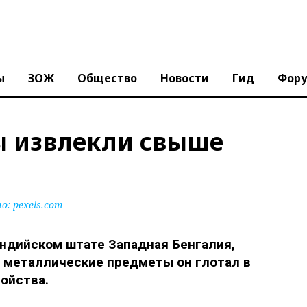
ы
ЗОЖ
Общество
Новости
Гид
Фор
ы извлекли свыше
: pexels.com
ндийском штате Западная Бенгалия,
и металлические предметы он глотал в
ойства.