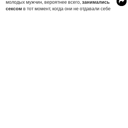
молодых мужчин, вероятнее всего,
занимались
сексом
в тот момент, когда они не отдавали себе
полного отчет в том, что происходит. 3% молодых
мужчин уверены в том, что подобного рода интимные
отношения с ними точно происходили. Это первое
подробное исследование сексуального поведения и
разного рода посягательств среди студентов
колледжей. Оно показало, что наиболее часто секс
без полноценного согласия происходит под
воздействием алкогольных напитков, а это говорит о
том, как важно объяснять молодым людям вред
избыточного употребления спиртного.
Более 75% девушек и 69% молодых людей
испытывают меньше волнений по поводу секса после
того, как они употребляют алкоголь. Треть девушек и
более половины парней занимались сексом после
употребления спиртных напитков с тем человеком,
который не привлек бы их в трезвом состоянии. Три
четверти девушек и более половины парней