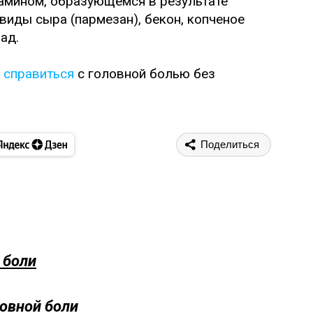
амином, образующемся в результате
виды сыра (пармезан), бекон, копченое
ад.
 справиться
с головной болью без
Поделиться
 боли
овной боли