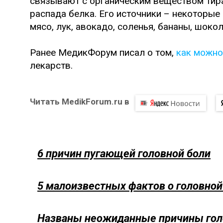
связывают с органическим веществом тир
распада белка. Его источники – некоторые 
мясо, лук, авокадо, соленья, бананы, шокол
Ранее МедикФорум писал о том,
как можно
лекарств.
Читать MedikForum.ru в
6 причин пугающей головной боли
5 малоизвестных фактов о головной
Названы неожиданные причины гол