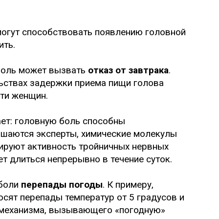
могут способствовать появлению головной
ить.
 боль может вызвать
отказ от завтрака
.
ьствах задержки приема пищи голова
ети женщин.
нает: головную боль способны
лашаются эксперты, химические молекулы
руют активность тройничных нервных
ет длиться непрерывно в течение суток.
 боли
перепады погоды
. К примеру,
осят перепады температур от 5 градусов и
 механизма, вызывающего «погодную»