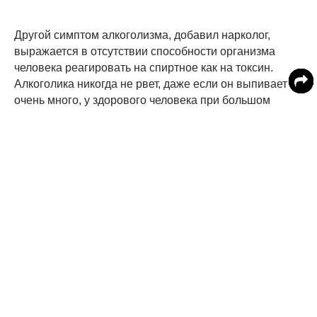
Другой симптом алкоголизма, добавил нарколог,
выражается в отсутствии способности организма
человека реагировать на спиртное как на токсин.
Алкоголика никогда не рвет, даже если он выпивает
очень много, у здорового человека при большом
количестве выпивки организм будет стараться
освободиться от алкоголя.
Также, заметил специалист, здорового человека,
который накануне перебрал со спиртным, будет
мутить при одной мысли о нем, в то время как
алкоголик испытывает потребность опохмелиться.
Наконец, существует такой симптом алкоголизма:
человеку с алкогольной зависимостью очень трудно
пройти просто так мимо винного отдела в магазине.
Ранее МедикФорум писал о том, что холодный климат
может способствовать
развитию алкоголизма.