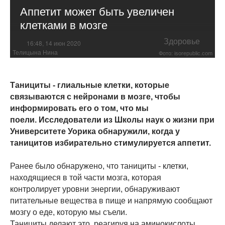
Аппетит может быть увеличен
клетками в мозге
Здоровье
16:48, 14 июн 2020
Телицына Нина
Фото: isorepublic.com
Танициты - глиальные клетки, которые
связываются с нейронами в мозге, чтобы
информировать его о том, что мы
поели. Исследователи из Школы наук о жизни при
Университете Уорика обнаружили, когда у
таницитов избирательно стимулируется аппетит.
Ранее было обнаружено, что танициты - клетки,
находящиеся в той части мозга, которая
контролирует уровни энергии, обнаруживают
питательные вещества в пище и напрямую сообщают
мозгу о еде, которую мы съели.
Танициты делают это, реагируя на аминокислоты,