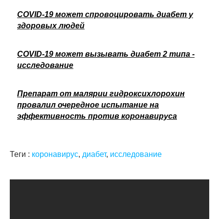
COVID-19 может спровоцировать диабет у
здоровых людей
COVID-19 может вызывать диабет 2 типа -
исследование
Препарат от малярии гидроксихлорохин
провалил очередное испытание на
эффективность против коронавируса
Теги :
коронавирус
,
диабет
,
исследование